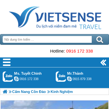
Hotline:
0916 172 338
Ms. Tuyết Chinh
Mr.Thành
0916 172 338
0915 879 338
Cẩm Nang Côn Đảo
Kinh Nghiệm