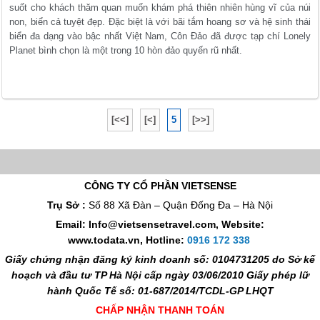
suốt cho khách thăm quan muốn khám phá thiên nhiên hùng vĩ của núi
non, biển cả tuyệt đẹp. Đặc biệt là với bãi tắm hoang sơ và hệ sinh thái
biển đa dạng vào bậc nhất Việt Nam, Côn Đảo đã được tạp chí Lonely
Planet bình chọn là một trong 10 hòn đảo quyến rũ nhất.
[<<]
[<]
5
[>>]
CÔNG TY CỔ PHẦN VIETSENSE
Trụ Sở :
Số 88 Xã Đàn – Quận Đống Đa – Hà Nội
Email: Info@vietsensetravel.com, Website:
www.todata.vn,
Hotline:
0916 172 338
Giấy chứng nhận đăng ký kinh doanh số: 0104731205 do Sở kế
hoạch và đầu tư TP Hà Nội cấp ngày 03/06/2010 Giấy phép lữ
hành Quốc Tế số: 01-687/2014/TCDL-GP LHQT
CHẤP NHẬN THANH TOÁN