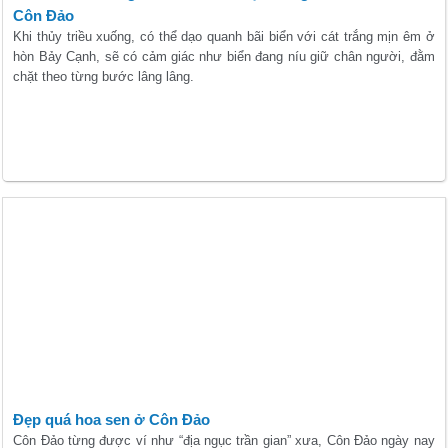
Côn Đảo
Khi thủy triều xuống, có thể dạo quanh bãi biển với cát trắng mịn êm ở
hòn Bảy Cạnh, sẽ có cảm giác như biển đang níu giữ chân người, đằm
chặt theo từng bước lâng lâng.
Đẹp quá hoa sen ở Côn Đảo
Côn Đảo từng được ví như “địa ngục trần gian” xưa, Côn Đảo ngày nay