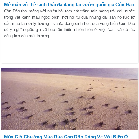
Mê mẩn với hệ sinh thái đa dạng tại vườn quốc gia Côn Đảo
Côn Đảo thơ mộng với nhiều bãi tắm cát trắng mịn màng trải dài, nước
trong vắt xanh màu ngọc bích, nơi hội tụ của những dải san hô rực rỡ
sắc màu là nơi lý tưởng, và đa dạng sinh học của vùng biển Côn Đảo
có ý nghĩa quốc gia về bảo tồn thiên nhiên biển ở Việt Nam và có tác
động lớn đến môi trường.
Mùa Gió Chướng Mùa Rùa Con Rộn Ràng Về Với Biển Ở