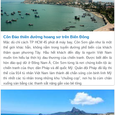
Côn Đảo thiên đường hoang sơ trên Biển Đông
Mặc dù chỉ cách TP HCM 45 phút đi máy bay, Côn Sơn gần như là một
thế giới khác hẳn, không nằm trong tuyến đường phổ biến của khách
thăm quan phương Tây. Hầu hết khách đến đây là người Việt Nam
muốn tìm hiểu lại thời kỳ đau thương của chiến tranh. Được biết đến là
hòn đảo quỷ dữ ở Đông Nam Á, Côn Sơn từng là nơi chứng kiến tội ác
chiến tranh của thực dân Pháp và đế quốc Mỹ. Quân đội Pháp đã lấy thi
thể của 914 tù nhân Việt Nam làm thành đê chắn sóng còn binh lính Mỹ
thì nhốt các tù nhân trong những khu “chuồng cọp”, nơi họ bị cùm chân
xuống sàn bằng các thanh sắt nặng gắn vào bê tông.