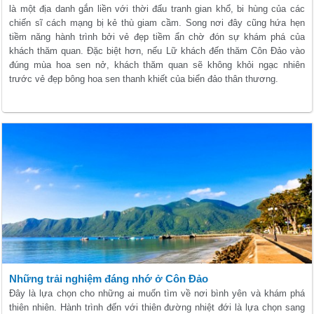
là một địa danh gắn liền với thời đấu tranh gian khổ, bi hùng của các
chiến sĩ cách mạng bị kẻ thù giam cầm. Song nơi đây cũng hứa hẹn
tiềm năng hành trình bởi vẻ đẹp tiềm ẩn chờ đón sự khám phá của
khách thăm quan. Đặc biệt hơn, nếu Lữ khách đến thăm Côn Đảo vào
đúng mùa hoa sen nở, khách thăm quan sẽ không khỏi ngạc nhiên
trước vẻ đẹp bông hoa sen thanh khiết của biển đảo thân thương.
Những trải nghiệm đáng nhớ ở Côn Đảo
Đây là lựa chọn cho những ai muốn tìm về nơi bình yên và khám phá
thiên nhiên. Hành trình đến với thiên đường nhiệt đới là lựa chọn sang