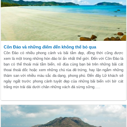
Côn Đảo và những điểm đến không thể bỏ qua
Côn Đảo có nhiều phong cảnh và bãi tắm đẹp, đồng thời cũng được
xem là một trong những hòn đảo bí ẩn nhất thế giới. Đến với Côn Đảo là
bạn có thể thoải mái tắm biển, nô đùa cùng bạn bè trên những bãi cát
thoai thoải dốc hoặc xem những chú rùa đẻ trứng, hay lặn ngắm những
thảm san với nhiều màu sắc đa dạng, phong phú. Đến đây Lữ khách sẽ
ngây ngất trước phong cảnh tuyệt đẹp của những bãi biển với bờ cát
trắng mịn trải dài dưới chân những vách đá sừng sững…..