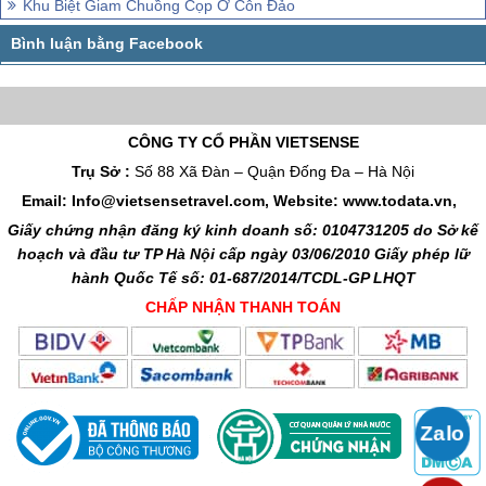
Khu Biệt Giam Chuồng Cọp Ở Côn Đảo
CÔNG TY CỔ PHẦN VIETSENSE
Trụ Sở :
Số 88 Xã Đàn – Quận Đống Đa – Hà Nội
Email: Info@vietsensetravel.com, Website: www.todata.vn,
Giấy chứng nhận đăng ký kinh doanh số: 0104731205 do Sở kế
hoạch và đầu tư TP Hà Nội cấp ngày 03/06/2010 Giấy phép lữ
hành Quốc Tế số: 01-687/2014/TCDL-GP LHQT
CHẤP NHẬN THANH TOÁN