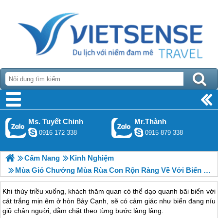
Ms. Tuyết Chinh
Mr.Thành
0916 172 338
0915 879 338
Cẩm Nang
Kinh Nghiệm
Mùa Gió Chướng Mùa Rùa Con Rộn Ràng Về Với Biển Ở Côn Đảo
Khi thủy triều xuống, khách thăm quan có thể dạo quanh bãi biển với
cát trắng mịn êm ở hòn Bảy Cạnh, sẽ có cảm giác như biển đang níu
giữ chân người, đằm chặt theo từng bước lâng lâng.