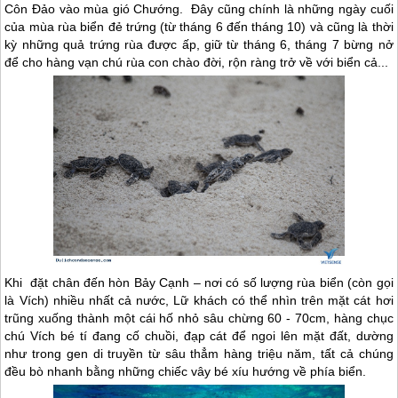
Côn Đảo
vào mùa gió Chướng. Đây cũng chính là những ngày cuối
của mùa rùa biển đẻ trứng (từ tháng 6 đến tháng 10) và cũng là thời
kỳ những quả trứng rùa được ấp, giữ từ tháng 6, tháng 7 bừng nở
để cho hàng vạn chú rùa con chào đời, rộn ràng trở về với biển cả...
Khi đặt chân đến hòn Bảy Cạnh – nơi có số lượng rùa biển (còn gọi
là Vích) nhiều nhất cả nước, Lữ khách có thể nhìn trên mặt cát hơi
trũng xuống thành một cái hố nhỏ sâu chừng 60 - 70cm, hàng chục
chú Vích bé tí đang cố chuồi, đạp cát để ngoi lên mặt đất, dường
như trong gen di truyền từ sâu thẳm hàng triệu năm, tất cả chúng
đều bò nhanh bằng những chiếc vây bé xíu hướng về phía biển.