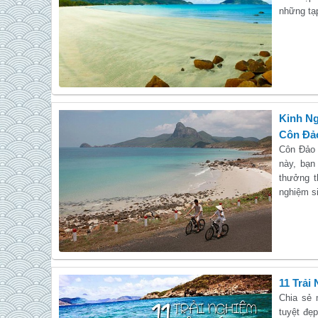
những tạp
Kinh Ng
Côn Đả
Côn Đảo 
này, bạn
thưởng t
nghiệm si
11 Trải
Chia sẻ 
tuyệt đẹp