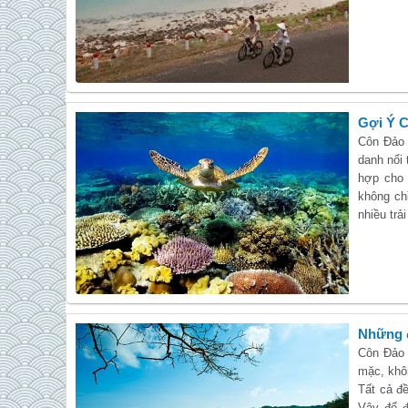
Gợi Ý 
Côn Đảo 
danh nổi 
hợp cho 
không ch
nhiều trả
Những đ
Côn Đảo 
mặc, khô
Tất cả đ
Vậy để đ