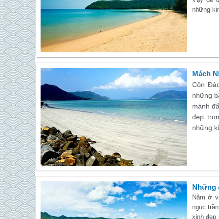
những ki
Mách Nh
Côn Đảo
những bã
mảnh đấ
đẹp tro
những k
Những đ
Nằm ở vù
ngục trần
xinh đẹp 