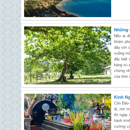
Những 
Nếu ai đ
khám phá
đây với 
xuống mả
đặc biệt
bàng xù 
chứng nh
của thời
Kinh Ng
Côn Đảo-
dị, nơi 
thì ngày 
hành trìn
cường và