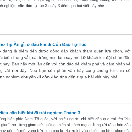
nh nghiệm
côn đảo
tự túc 3 ngày 3 đêm qua bài viết này nhé.
ỏ Tip Ăn gì, ở đâu khi đi Côn Đảo Tự Túc
 đang là điểm đến được đông đảo khách thăm quan lựa chọn, với
i biển trong vắt, cát trắng mịn làm say mê Lữ khách khi đặt chân đến
t này. Bạn hãy một lần đến với côn đảo để khám phá và cảm nhận vẻ
ng vắt nơi đây. Nếu bạn còn phân vân hãy cùng chúng tôi chia sẽ
inh nghiệm
chuyến đi côn đảo
từ a đến z qua bài viết này nhé.
iều cần biết khi đi trải nghiệm Tháng 3
ng biển phía Nam Tổ quốc, với nhiều người chỉ biết đến qua cái tên “địa
 gian”, nơi từng giam giữ những chiến sĩ cách mạng. Ít người rằng hòn đảo
này còn có một vùng trời biển bao la, được lọt vào nhiều top bình chọn của