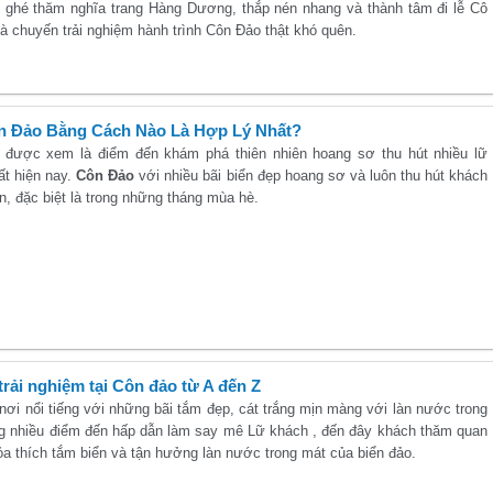
 ghé thăm nghĩa trang Hàng Dương, thắp nén nhang và thành tâm đi lễ Cô
à chuyến trải nghiệm hành trình Côn Đảo thật khó quên.
n Đảo Bằng Cách Nào Là Hợp Lý Nhất?
được xem là điểm đến khám phá thiên nhiên hoang sơ thu hút nhiều lữ
ất hiện nay.
Côn Đảo
với nhiều bãi biển đẹp hoang sơ và luôn thu hút khách
, đặc biệt là trong những tháng mùa hè.
rải nghiệm tại Côn đảo từ A đến Z
ơi nổi tiếng với những bãi tắm đẹp, cát trắng mịn màng với làn nước trong
g nhiều điểm đến hấp dẫn làm say mê Lữ khách , đến đây khách thăm quan
ỏa thích tắm biển và tận hưởng làn nước trong mát của biển đảo.