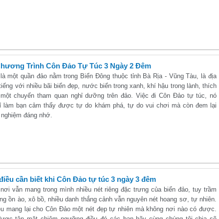
Chương Trình Côn Đảo Tự Túc 3 Ngày 2 Đêm
là một quần đảo nằm trong Biển Đông thuộc tỉnh Bà Rịa - Vũng Tàu, là địa
tiếng với nhiều bãi biển đẹp, nước biển trong xanh, khí hậu trong lành, thích
một chuyến tham quan nghỉ dưỡng trên đảo. Việc đi Côn Đảo tự túc, nó
ỉ làm bạn cảm thấy được tự do khám phá, tự do vui chơi mà còn đem lại
i nghiệm đáng nhớ.
iều cần biết khi Côn Đảo tự túc 3 ngày 3 đêm
nơi vẫn mang trong mình nhiều nét riêng đặc trưng của biển đảo, tuy trầm
ng ồn ào, xô bồ, nhiều danh thắng cảnh vẫn nguyên nét hoang sơ, tự nhiên.
ều mang lại cho Côn Đảo một nét đẹp tự nhiên mà không nơi nào có được.
ược tận mặt chiêm ngưỡng điều đó các bạn hãy cùng chúng tôi chia sẽ