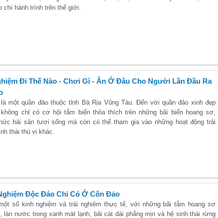
 chí hành trình trên thế giới.
hiệm Đi Thế Nào - Chơi Gì - Ăn Ở Đâu Cho Người Lần Đầu Ra
o
là một quần đảo thuộc tỉnh Bà Rịa Vũng Tàu. Đến với quần đảo xinh đẹp
 không chỉ có cơ hội tắm biển thỏa thích trên những bãi biển hoang sơ,
hức hải sản tươi sống mà còn có thể tham gia vào những hoạt động trải
nh thái thú vị khác.
 Nghiệm Độc Đáo Chỉ Có Ở Côn Đảo
một số kinh nghiệm và trải nghiệm thực tế, với những bãi tắm hoang sơ
, làn nước trong xanh mát lạnh, bãi cát dài phẳng mịn và hệ sinh thái rừng