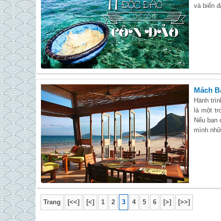
và biển 
Mách Bạ
Hành trì
là một t
Nếu bạn 
mình nhữ
Trang
[<<]
[<]
1
2
3
4
5
6
[>]
[>>]