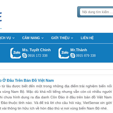
ỊCH VỤ
CẨM NANG
GIỚI THIỆU
LIÊN HỆ
Ms. Tuyết Chinh
Mr.Thành
0916 172 338
0915 879 338
o Ở Đâu Trên Bản Đồ Việt Nam
từ lâu được biết đến một trong những địa điểm trải nghiệm biển nổi
ủa vùng Nam Bộ. Mặc dù khá nổi tiếng nhưng vẫn còn có nhiều người
hi chưa hình dung ra địa danh Côn Đảo ở đâu trên bản đồ Việt Nam
Đảo thuộc tỉnh nào. Và để trả lời cho câu hỏi này, VietSense xin giới
t vài thông tin hữu ích về hòn đảo thú vị nơi vùng biển Nam Bộ nhé.