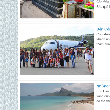
Côn Đảo,
Sáu quả l
Đến Cô
Côn đảo
khách nh
thăm quan
Những t
Côn Đảo n
xanh cùn
có thể th