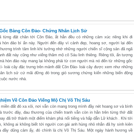
Gốc Bàng Côn Đảo- Chứng Nhân Lịch Sử
ã từng đặt chân tới Côn Đảo, ắt hẳn đều có những cảm xúc riêng khi đi
 hòn đảo bí ẩn này. Người đến đây vì cảnh đẹp, hoang sơ, người lại đến
chương trình tâm linh khi tưởng nhớ những người chiến sĩ cộng sản đã ngã
nh đất này cũng như viếng thăm mộ cô Sáu linh thiêng. Riêng tôi, ấn tượng
 mà hòn đảo này mang lại không phải từ con người mà nó đến từ những gốc
xì- loài cây đặc trưng trên mảnh đất Côn Đảo- loài cây được xem như những
ân lịch sử cứ mãi đững đó trong gió sương chứng kiến những biến động
 cuộc nước nhà.
hiệm Về Côn Đảo Viếng Mộ Chị Võ Thị Sáu
 miền đất đỏ xa xôi, nơi vẫn còn mang trong mình đầy nét hoang sơ và bình
mà trước đây, đau thương của chiến tranh vẫn còn in hằn trên từng thớ đất
nay đã trở thành một điểm khám phá nổi tiếng và hấp dẫn Lữ khách . Khi tới
h, không ai không biết tới người con gái anh hùng nhỏ nhắn đã hy sinh kiên
 đầy dũng cảm ấy, đó chính là chị Võ Thị Sáu. Một ngày hành hương về