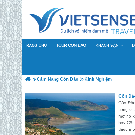
TRANG CHỦ
TOUR CÔN ĐẢO
KHÁCH SẠN
D
Cẩm Nang Côn Đảo
Kinh Nghiệm
Côn Đả
Côn Đảo 
tiếng c
mơ hồ k
hay Côn 
thiệu mộ