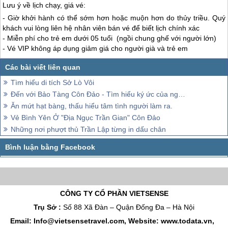
Lưu ý về lịch chạy, giá vé:
- Giờ khởi hành có thể sớm hơn hoặc muộn hơn do thủy triều. Quý
khách vui lòng liên hệ nhân viên bán vé để biết lịch chính xác
- Miễn phí cho trẻ em dưới 05 tuổi (ngồi chung ghế với người lớn)
- Vé VIP không áp dụng giảm giá cho người già và trẻ em
Tìm hiểu di tích Sở Lò Vôi
Đến với Bảo Tàng Côn Đảo - Tìm hiểu ký ức của người xưa
Ăn mứt hạt bàng, thấu hiểu tâm tình người làm ra.
Vẻ Bình Yên Ở "Địa Ngục Trần Gian" Côn Đảo
Những nơi phượt thủ Trần Lập từng in dấu chân
CÔNG TY CỔ PHẦN VIETSENSE
Trụ Sở :
Số 88 Xã Đàn – Quận Đống Đa – Hà Nội
Email: Info@vietsensetravel.com, Website: www.todata.vn,