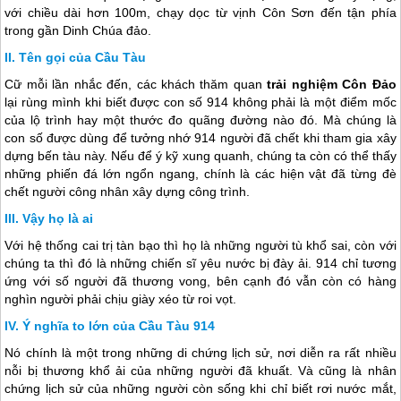
với chiều dài hơn 100m, chạy dọc từ vịnh Côn Sơn đến tận phía
trong gần Dinh Chúa đảo.
Tên gọi của Cầu Tàu
Cữ mỗi lần nhắc đến, các khách thăm quan
trải nghiệm
Côn Đảo
lại rùng mình khi biết được con số 914 không phải là một điểm mốc
của lộ trình hay một thước đo quãng đường nào đó. Mà chúng là
con số được dùng để tưởng nhớ 914 người đã chết khi tham gia xây
dựng bến tàu này. Nếu để ý kỹ xung quanh, chúng ta còn có thể thấy
những phiến đá lớn ngổn ngang, chính là các hiện vật đã từng đè
chết người công nhân xây dựng công trình.
Vậy họ là ai
Với hệ thống cai trị tàn bạo thì họ là những người tù khổ sai, còn với
chúng ta thì đó là những chiến sĩ yêu nước bị đày ải. 914 chỉ tương
ứng với số người đã thương vong, bên cạnh đó vẫn còn có hàng
nghìn người phải chịu giày xéo từ roi vọt.
Ý nghĩa to lớn của Cầu Tàu 914
Nó chính là một trong những di chứng lịch sử, nơi diễn ra rất nhiều
nỗi bị thương khổ ải của những người đã khuất. Và cũng là nhân
chứng lịch sử của những người còn sống khi chỉ biết rơi nước mắt,