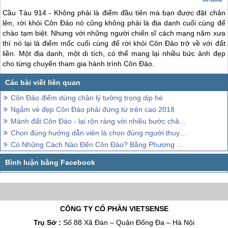
Cầu Tàu 914 - Không phải là điểm đầu tiên mà bạn được đặt chân
lên, rời khỏi
Côn Đảo
nó cũng không phải là địa danh cuối cùng để
chào tạm biệt. Nhưng với những người chiến sĩ cách mạng năm xưa
thì nó lại là điểm mốc cuối cùng để rời khỏi
Côn Đảo
trở về với đất
liền. Một địa danh, một di tích, có thể mang lại nhiều bức ảnh đẹp
cho từng chuyến tham gia hành trình
Côn Đảo
.
Côn Đảo điểm dừng chân lý tưởng trọng dịp hè
Ngắm vẻ đẹp Côn Đảo phải đứng từ trên cao 2018
Mảnh đất Côn Đảo - lại rộn ràng với nhiều bước chân quay lại trong ngày lễ Quốc khánh mùng 2 tháng 9,
Chọn đúng hướng dẫn viên là chọn đúng người thuyền trưởng trên con tàu đón Tết
Có Những Cách Nào Đến Côn Đảo? Bằng Phương Tiện Gì?
CÔNG TY CỔ PHẦN VIETSENSE
Trụ Sở :
Số 88 Xã Đàn – Quận Đống Đa – Hà Nội