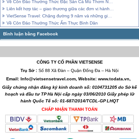
Về Côn Đảo Thưởng Thức Đặc Sản Cá Mú Thơm Ngon Bổ Dưỡng
Liên kết hợp tác – giao thương giữa các đơn vị hành trình
VietSense Travel: Chặng đường 9 năm và những giải thưởng danh giá
Về Côn Đảo Thưởng Thức Ẩm Thực Bình Dân
CÔNG TY CỔ PHẦN VIETSENSE
Trụ Sở :
Số 88 Xã Đàn – Quận Đống Đa – Hà Nội
Email: Info@vietsensetravel.com, Website: www.todata.vn,
Giấy chứng nhận đăng ký kinh doanh số: 0104731205 do Sở kế
hoạch và đầu tư TP Hà Nội cấp ngày 03/06/2010 Giấy phép lữ
hành Quốc Tế số: 01-687/2014/TCDL-GP LHQT
CHẤP NHẬN THANH TOÁN