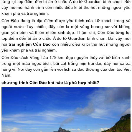
từng lọt top điểm đến bí ẩn ở châu Á do tờ Guardian bình chọn. Bởi
vậy mới nói hành trình còn nhiều điều kì bí thu hút những người yêu
khám phá và trải nghiệm.
Côn Đảo
đang là địa điểm được yêu thích của Lữ khách trong và
ngoài nước. Tuy nhiên, đây còn là một vùng hoang sơ với không
gian yên bình và thiên nhiên xinh đẹp. Thậm chí,
Côn Đảo
từng lọt
top điểm đến bí ẩn ở châu Á do tờ Guardian bình chọn. Bởi vậy mới
nói
trải nghiệm
Côn Đảo
còn nhiều điều kì bí thu hút những người
yêu khám phá và trải nghiệm.
Côn Đảo
cách Vũng Tàu 179 km, đẹp nguyên thủy với bờ biển xanh
trong một màu ngọc bích, bãi cát trắng mịn trải dài, dãy núi xa xa
hùng vĩ. Nơi đây còn gắn liền với lịch sử đau thương của dân tộc Việt
Nam.
chương trình
Côn Đảo
khi nào là phù hợp nhất?