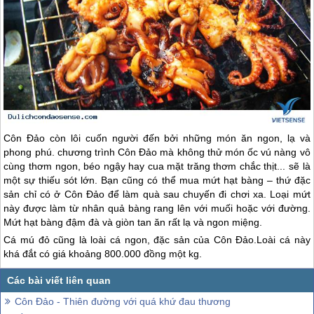
Côn Đảo
còn lôi cuốn người đến bởi những món ăn ngon, lạ và
phong phú. chương trình
Côn Đảo
mà không thử món ốc vú nàng vô
cùng thơm ngon, béo ngậy hay cua mặt trăng thơm chắc thịt... sẽ là
một sự thiếu sót lớn. Bạn cũng có thể mua mứt hạt bàng – thứ đặc
sản chỉ có ở
Côn Đảo
để làm quà sau chuyến đi chơi xa. Loại mứt
này được làm từ nhân quả bàng rang lên với muối hoặc với đường.
Mứt hạt bàng đậm đà và giòn tan ăn rất lạ và ngon miệng.
Cá mú đỏ cũng là loài cá ngon, đặc sản của
Côn Đảo
.Loài cá này
khá đắt có giá khoảng 800.000 đồng một kg.
Côn Đảo - Thiên đường với quá khứ đau thương