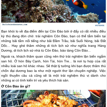
Bạn khỏi lo về địa điểm đến tại
Côn Đảo
bởi ở đấy có rất nhiều điều
kỳ thú đang đón chờ. trải nghiệm
Côn Đảo
, bạn có thể tắm biển tại
những bãi tắm nổi tiếng như bãi Đầm Trầu, bãi Suối Nóng, bãi Đất
Dốc... Hay ghé thăm những di tích lịch sử như nghĩa trang Hàng
Dương, di tích lịch sử nhà tù
Côn Đảo
, bảo tàng
Côn Đảo
...
Ngoài ra, khách thăm quan cũng nên thử trải nghiệm lặn biển ngắm
san hô. Ở hòn Bảy Cạnh, hòn Tài, hòn Tre... là nơi tụ hợp của rất
nhiều loài san hô khác nhau. Sẽ thật lý tưởng khi bạn được thăm thú
chốn đại dương bao la như một người thơ lặn chuyên nghiệp. Việc
ngồi thuyền câu cá cũng sẽ là một trải nghiệm thú vị dành cho
những ai có tính kiến trì và yêu thích hải sản.
Ở
Côn Đảo
ăn gì?