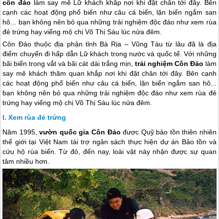
côn đảo
làm say mê Lữ khách khắp nơi khi đặt chân tới đây. Bên
cạnh các hoạt động phổ biến như câu cá biển, lặn biển ngắm san
hô... bạn không nên bỏ qua những trải nghiệm độc đáo như xem rùa
đẻ trứng hay viếng mộ chị Võ Thị Sáu lúc nửa đêm.
Côn Đảo
thuộc địa phận tỉnh Bà Rịa – Vũng Tàu từ lâu đã là địa
điểm chuyến đi hấp dẫn Lữ khách trong nước và quốc tế. Với những
bãi biển trong vắt và bãi cát dài trắng mịn,
trải nghiệm
Côn Đảo
làm
say mê khách thăm quan khắp nơi khi đặt chân tới đây. Bên cạnh
các hoạt động phổ biến như câu cá biển, lặn biển ngắm san hô...
bạn không nên bỏ qua những trải nghiệm độc đáo như xem rùa đẻ
trứng hay viếng mộ chị Võ Thị Sáu lúc nửa đêm.
Xem rùa đẻ trứng
Năm 1995,
vườn quốc gia
Côn Đảo
được Quỹ bảo tồn thiên nhiên
thế giới tại Việt Nam tài trợ ngân sách thực hiện dự án Bảo tồn và
cứu hộ rùa biển. Từ đó, đến nay, loài vật này nhận được sự quan
tâm nhiều hơn.