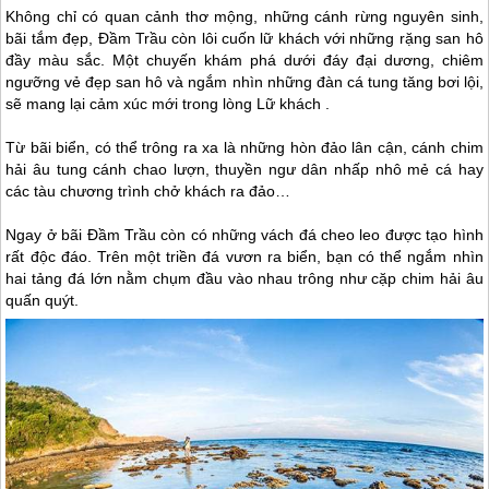
Không chỉ có quan cảnh thơ mộng, những cánh rừng nguyên sinh,
bãi tắm đẹp, Đầm Trầu còn lôi cuốn lữ khách với những rặng san hô
đầy màu sắc. Một chuyến khám phá dưới đáy đại dương, chiêm
ngưỡng vẻ đẹp san hô và ngắm nhìn những đàn cá tung tăng bơi lội,
sẽ mang lại cảm xúc mới trong lòng Lữ khách .
Từ bãi biển, có thể trông ra xa là những hòn đảo lân cận, cánh chim
hải âu tung cánh chao lượn, thuyền ngư dân nhấp nhô mẻ cá hay
các tàu chương trình chở khách ra đảo…
Ngay ở bãi Đầm Trầu còn có những vách đá cheo leo được tạo hình
rất độc đáo. Trên một triền đá vươn ra biển, bạn có thể ngắm nhìn
hai tảng đá lớn nằm chụm đầu vào nhau trông như cặp chim hải âu
quấn quýt.