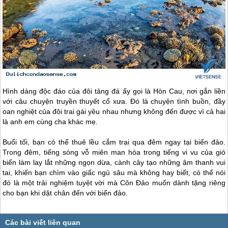
Hình dáng độc đáo của đôi tảng đá ấy gọi là Hòn Cau, nơi gắn liền
với câu chuyện truyền thuyết cổ xưa. Đó là chuyện tình buồn, đầy
oan nghiệt của đôi trai gái yêu nhau nhưng không đến được vì cả hai
là anh em cùng cha khác mẹ.
Buổi tối, bạn có thể thuê lều cắm trại qua đêm ngay tại biển đảo.
Trong đêm, tiếng sóng vỗ miên man hòa trong tiếng vi vu của gió
biển làm lay lắt những ngọn dừa, cành cây tạo những âm thanh vui
tai, khiến bạn chìm vào giấc ngủ sâu mà không hay biết, có thể nói
đó là một trải nghiệm tuyệt vời mà
Côn Đảo
muốn dành tặng riêng
cho bạn khi dặt chân đến với biển đảo.