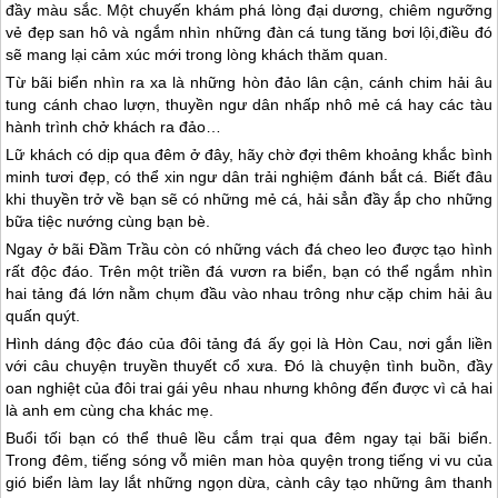
đầy màu sắc. Một chuyến khám phá lòng đại dương, chiêm ngưỡng
vẻ đẹp san hô và ngắm nhìn những đàn cá tung tăng bơi lội,điều đó
sẽ mang lại cảm xúc mới trong lòng khách thăm quan.
Từ bãi biển nhìn ra xa là những hòn đảo lân cận, cánh chim hải âu
tung cánh chao lượn, thuyền ngư dân nhấp nhô mẻ cá hay các tàu
hành trình chở khách ra đảo…
Lữ khách có dịp qua đêm ở đây, hãy chờ đợi thêm khoảng khắc bình
minh tươi đẹp, có thể xin ngư dân trải nghiệm đánh bắt cá. Biết đâu
khi thuyền trở về bạn sẽ có những mẻ cá, hải sẳn đầy ắp cho những
bữa tiệc nướng cùng bạn bè.
Ngay ở bãi Đầm Trầu còn có những vách đá cheo leo được tạo hình
rất độc đáo. Trên một triền đá vươn ra biển, bạn có thể ngắm nhìn
hai tảng đá lớn nằm chụm đầu vào nhau trông như cặp chim hải âu
quấn quýt.
Hình dáng độc đáo của đôi tảng đá ấy gọi là Hòn Cau, nơi gắn liền
với câu chuyện truyền thuyết cổ xưa. Đó là chuyện tình buồn, đầy
oan nghiệt của đôi trai gái yêu nhau nhưng không đến được vì cả hai
là anh em cùng cha khác mẹ.
Buổi tối bạn có thể thuê lều cắm trại qua đêm ngay tại bãi biển.
Trong đêm, tiếng sóng vỗ miên man hòa quyện trong tiếng vi vu của
gió biển làm lay lắt những ngọn dừa, cành cây tạo những âm thanh