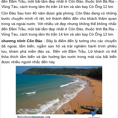
đến Đầm Trầu, một bãi tắm đẹp nhất ở Côn Đảo, thuộc tỉnh Bà Rịa -
Vũng Tàu, cách trung tâm thị trấn 14 km và sân bay Cỏ Ống 12 km.
Côn Đảo
Sau hơn 40 năm được giải phóng,
Côn Đảo
đang có những
bước chuyển mình rõ rệt, trở thành điểm đến cho khách thăm quan
trong và ngoài nước. Với nhiều vẻ đẹp nhưng không thể không nhắc
đến Đầm Trầu, một bãi tắm đẹp nhất ở
Côn Đảo
, thuộc tỉnh Bà Rịa -
Vũng Tàu, cách trung tâm thị trấn 14 km và sân bay Cỏ Ống 12 km.
chương trình
Côn Đảo
- Đây là điểm đến lý tưởng cho các chuyến
dã ngoại, tắm biển, ngắm san hô và trải nghiệm hành trình phiêu
lưu, khám phá miền đảo xa.. Đến với Đầm Trầu, Lữ khách có thể
thỏa thích tắm biển và tận hưởng làn nước trong mát của bãi biển
được nhiều người nhắc đến này.