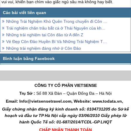
vui vui, khiến bạn chìm vào giấc ngủ sâu mà không hay biết.
Những Trải Nghiệm Khó Quên Trong chuyến đi Côn Đảo
Trải nghiệm chăn trâu bắt cá ở Thái Nguyên của khách thăm quan
Những trải nghiệm tại Côn đảo từ A đến Z
Vẻ Đẹp Côn Đảo Huyền Bí Và Những Trải Nghiệm Thú Vị
Những trải nghiệm đáng nhớ ở Côn Đảo
CÔNG TY CỔ PHẦN VIETSENSE
Trụ Sở :
Số 88 Xã Đàn – Quận Đống Đa – Hà Nội
Email: Info@vietsensetravel.com, Website: www.todata.vn,
Giấy chứng nhận đăng ký kinh doanh số: 0104731205 do Sở kế
hoạch và đầu tư TP Hà Nội cấp ngày 03/06/2010 Giấy phép lữ
hành Quốc Tế số: 01-687/2014/TCDL-GP LHQT
CHẤP NHẬN THANH TOÁN