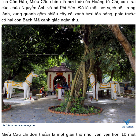
lịch Côn Đảo
, Miếu Cậu chính là nơi thờ của Hoàng tử Cải, con trai
của chúa Nguyễn Ánh và bà Phi Yến. Đó là một nơi sạch sẽ, trong
lành, xung quanh gồm nhiều cây cối xanh tươi tỏa bóng, phía trước
có hai con Bạch Mã canh giấc ngàn thu.
Miếu Cậu chỉ đơn thuần là một gian thờ nhỏ, vẻn vẹn hơn 10 mét