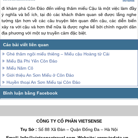
đi khám phá
Côn Đảo
đến viếng thăm miếu Cậu là một việc làm đầy
ý nghĩa và bổ ích, tại đó các khách thăm quan sẽ được lắng nghe
tường tận hơn về các câu truyện liên quan đến cậu, các diễn biến
xảy ra với cậu và hơn thế nữa là được nghe kể bởi chính người dân
địa phương với một sự truyền cảm đặc biệt.
Ghé thăm ngôi miếu thiêng – Miếu cậu Hoàng tử Cải
Miếu Bà Phi Yến Côn Đảo
Miếu Năm Cô
Giới thiệu An Sơn Miếu ở Côn Đảo
Huyền thoại An Sơn Miếu tại Côn Đảo
CÔNG TY CỔ PHẦN VIETSENSE
Trụ Sở :
Số 88 Xã Đàn – Quận Đống Đa – Hà Nội
Email: Info@vietsensetravel.com, Website: www.todata.vn,