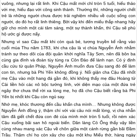
vuông, nhưng lại rất linh. Khi Cậu mất mới chỉ tròn 5 tuổi, hiếu thảo
với mẹ, hiếu đạo với công sinh thành. Thường thì, những người chết
trẻ là những người chưa được trải nghiệm nhiều về cuộc sống con
người, do đó họ rất linh thiêng. Bởi vậy khi đến miếu thắp nhang hãy
giữ cho mình một cái tâm sáng, một sự thành khẩn, thì Cậu sẽ phù
hộ ước gì được nấy.
Nhưng vì sao Cậu mất khi còn quá bé, tương truyền kể rằng vào
cuối mùa Thu năm 1783, khi cha cậu là vị chúa Nguyễn Ánh nhằm
tránh sự theo dõi của đội quân khởi nghĩa Tây Sơn, nên đã bôn ba
cùng gia đình và đoàn tùy tùng ra
Côn Đảo
để lánh nạn. Có ý định
cầu cứu từ quân Pháp, Nguyễn Ánh muốn đưa Cậu sang đó để làm
con tin, nhưng bà Phi Yến không đồng ý. Nổi giận cha Cậu đã nhốt
mẹ Cậu vào một hang đá gần đó, khi không thấy mẹ đâu Hoàng tử
Cải liền hỏi các nô bộc tướng lính, với diện mạo của một đứa trẻ
ngây thơ chưa thể rời xa lòng mẹ, họ đã cho Cậu biết rằng bà Phi
Yến bị nhốt khi Cậu còn ngủ say.
Nhớ mẹ, khóc thương đến cầu khẩn cha mình… Nhưng không được
Nguyễn Ánh đồng ý, thậm chí với vài câu nói mất lòng, vị cha nhẫn
tâm đã giết chết đứa con đẻ của mình mới tròn 5 tuổi, rồi ném xác
Cậu xuống bãi san hô ngoài biển. Dân làng Cỏ Ống thấy vậy liền
cùng nhau mang xác Cậu về chôn giữa một cánh rừng gần bãi Đầm
Trầu. Thậm chí họ còn xây cho cậu một khu Miếu thờ, hàng ngày