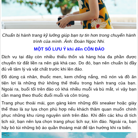
Chuẩn bị hành trang kỹ lưỡng giúp bạn tự tin hơn trong chuyến hành
trình của mình. Ảnh: Đoàn Ngọc Nhi.
MỘT SỐ LƯU Ý khi đến
CÔN ĐẢO
Dịch vụ tại đây còn nhiều thiếu thốn và hàng hóa đa phần được
chuyển từ đất liền ra nên giá khá cao. Do đó, bạn nên chuẩn bị đầy
đủ về tâm lý và vật chất trước khi lên đảo.
Đồ dùng cá nhân, thuốc men, kem chống nắng, mũ nón và đồ ăn
tiện lợi là những thứ không thể thiếu trong hành trang của bạn.
Ngoài ra, buổi tối trên đảo có khá nhiều muỗi và bù mắt, vì vậy bạn
cần mang theo thuốc đuổi muỗi và côn trùng.
Trang phục thoải mái, gọn gàng kèm những đôi sneaker hoặc giày
thể thao là sự lựa chọn phù hợp nếu khách thăm quan muốn chinh
phục những khu rừng nguyên sinh trên đảo. Khi đến các khu di tích
lịch sử, bạn nên lựa chọn trang phục lịch sự, kín đáo. Ngoài ra, bạn
hãy bỏ túi những bộ áo quần thoáng mát để tận hưởng khi ra biển.