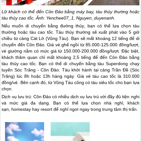
Lữ khách có thể đến
Côn Đảo
bằng máy bay, tàu thủy thường hoặc
tàu thủy cao tốc. Ảnh: Yenchee07_1, Nguyen_duyenanh.
Nếu muốn di chuyển bằng đường thủy, bạn có thể lựa chọn tàu
thường hoặc tàu cao tốc. Tàu thủy thường sẽ xuất phát vào 5 giờ
chiều từ cảng Cát Lở (Vũng Tàu). Bạn sẽ mất khoảng 12 tiếng để di
chuyển đến
Côn Đảo
. Giá vé ghế ngồi từ 85.000-125.000 đồng/lượt,
vé giường nằm có mức giá từ 150.000-200.000 đồng/lượt. Đặc biệt,
khách thăm quan chỉ mất khoảng 2,5 tiếng để đến
Côn Đảo
bằng
tàu thủy cao tốc. Bạn có thể di chuyển bằng tàu Superdong chạy
tuyến Sóc Trăng -
Côn Đảo
. Tàu khởi hành tại cảng Trần Đề (Sóc
Trăng) lúc 8h hoặc 13h hàng ngày. Giá vé tàu cao tốc là 310.000
đồng/vé. Bên cạnh đó, từ Vũng Tàu cũng có tàu siêu tốc cho bạn lựa
chọn.
Dịch vụ lưu trú:
Côn Đảo
có nhiều dịch vụ lưu trú với đầy đủ tiện nghi
và mức giá đa dạng. Bạn có thể lựa chọn nhà nghỉ, khách
sạn, homestay hay resort để nghỉ ngơi ngay trong trung tâm thị trấn.