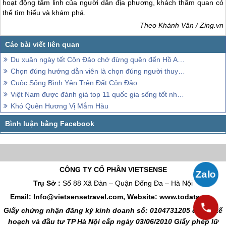
Côn Đảo
là vùng đất huyền bí với nhiều dấu ấn văn hoá, lịch sử.
Chùa Núi Một (hay còn gọi là Vân Sơn Tự) và miếu Bà Phi Yến cũng
là những di tích gắn liền với địa danh này. Đây là nơi diễn ra nhiều
hoạt động tâm linh của người dân địa phương, khách thăm quan có
thể tìm hiểu và khám phá.
Theo Khánh Vân / Zing.vn