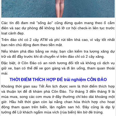
Các tín đồ đam mê "sống ảo" cũng đừng quên mang theo ổ cắm
điện và sạc dự phòng để không bỏ lỡ cơ hội check-in liên tục trước
loạt cảnh đẹp.
Trên đảo chỉ có 2 cây ATM và phí rút tiền khá cao, vì vậy tốt nhất
bạn nên chủ động đem theo tiền mặt.
Nếu khám phá đảo bằng xe máy, bạn cần kiểm tra lượng xăng dự
trữ và đổ đầy trước khi di chuyển vì trên đảo chỉ có 2 cây xăng.
Đặc biệt, ở
Côn Đảo
có an ninh tương đối tốt và không có dịch vụ
giữ xe, bạn có thể để xe gọn gàng và đi ăn uống, tham quan thoải
mái.
THỜI ĐIỂM THÍCH HỢP ĐỂ trải nghiệm
CÔN ĐẢO
Khoảng thời gian sau Tết Âm lịch được xem là thời điểm thích hợp
và thuận lợi để đi khám phá
Côn Đảo
. Từ tháng 3 đến tháng 9 là
mùa mưa, song các cơn mưa ở đây thường chỉ kéo dài khoảng một
giờ. Hầu hết thời gian còn lại nắng chan hòa thích hợp cho hoạt
động tham quan trên biển, lặn ngắm san hô. Đây cũng là dịp lý
tưởng để Lữ khách ngắm mùa vích (rùa biển) lên bờ đẻ trứng.