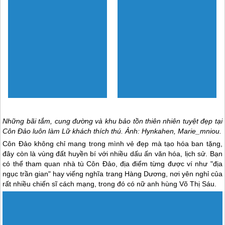
Ẩm thực phong phú nơi đây khiến bất cứ ai lần đầu thưởng thức đều
say mê. Ảnh: Pose, TNK Travel.
CÁC ĐIỂM THĂM QUAN trải nghiệm
CÔN ĐẢO
Điểm dừng chân thú vị mà khách thăm quan không thể bỏ lỡ khi đến
Côn Đảo
là bãi Đầm Trầu. Đây được xem là bãi biển đẹp nhất ở
Côn
Đảo
với không khí trong lành và hệ san hô đa sắc màu. Ngoài ra, bãi
Nhát, hòn Bảy Cạnh, mũi Cá Mập hay vườn quốc gia
Côn Đảo
...
cũng mang lại cơ hội cho bạn hòa mình với thiên nhiên, quan sát
những loài động vật quý hiếm và ngắm hoàng hôn ảo diệu. Đặc biệt,
mũi Chim Chim, cầu tàu 914 ngay trung tâm thị trấn là điểm hẹn lý
tưởng nếu bạn muốn ngắm bình minh trên biển.