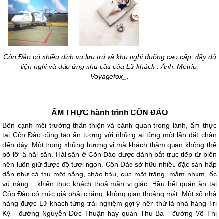
Côn Đảo
có nhiều dịch vụ lưu trú và khu nghỉ dưỡng cao cấp, đầy đủ
tiện nghi và đáp ứng nhu cầu của Lữ khách . Ảnh: Metrip,
Voyagefox_.
ẨM THỰC hành trình
CÔN ĐẢO
Bên cạnh môi trường thân thiện và cảnh quan trong lành, ẩm thực
tại
Côn Đảo
cũng tạo ấn tượng với những ai từng một lần đặt chân
đến đây. Một trong những hương vị mà khách thăm quan không thể
bỏ lỡ là hải sản. Hải sản ở
Côn Đảo
được đánh bắt trực tiếp từ biển
nên luôn giữ được độ tươi ngon.
Côn Đảo
sở hữu nhiều đặc sản hấp
dẫn như cá thu một nắng, cháo hàu, cua mặt trăng, mắm nhum, ốc
vú nàng... khiến thực khách thoả mãn vị giác. Hầu hết quán ăn tại
Côn Đảo
có mức giá phải chăng, không gian thoáng mát. Một số nhà
hàng được Lữ khách từng trải nghiệm gợi ý nên thử là nhà hàng Tri
Kỷ - đường Nguyễn Đức Thuận hay quán Thu Ba - đường Võ Thị