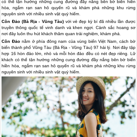
có thể tận hưởng những cung đường đầy nắng bên bờ biển hiền
hòa, ngắm rạn san hô quyến rũ và khám phá những khu rừng
nguyên sinh với nhiều sinh vật quý hiếm.
Côn Đảo
(Bà Rịa - Vũng Tàu)
với vẻ đẹp kỳ bí đã nhiều lần được
truyền thông quốc tế vinh danh và khen ngợi. Cảnh sắc hoang sơ
nơi đây luôn thu hút khách thăm quan trải nghiệm, khám phá.
Côn Đảo
nằm ở phía đông nam của vùng biển Việt Nam, cách bờ
biển thành phố Vũng Tàu (Bà Rịa - Vũng Tàu) 97 hải lý. Nơi đây tập
hợp 16 hòn đảo lớn, nhỏ và mỗi hòn đảo đều có nét đẹp riêng. Lữ
khách có thể tận hưởng những cung đường đầy nắng bên bờ biển
hiền hòa, ngắm rạn san hô quyến rũ và khám phá những khu rừng
nguyên sinh với nhiều sinh vật quý hiếm.