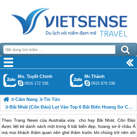
Ms. Tuyết Chinh
Mr.Thành
0916 172 338
0915 879 338
Cẩm Nang
Tin Tức
Bãi Nhát (Côn Đảo) Lọt Vào Top 6 Bãi Biển Hoang Sơ Của Châu Á
Theo Trang News của Australia vừa cho hay Bãi Nhát, Côn Đảo
được liệt kê danh sách một trong 6 bãi biển đẹp, hoang sơ ở châu Á
mà mọi khách thăm quan nên ghé thăm trước khi chúng trở nên sôi