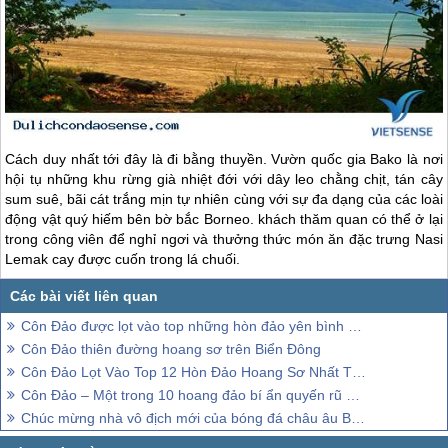
Cách duy nhất tới đây là đi bằng thuyền. Vườn quốc gia Bako là nơi
hội tụ những khu rừng già nhiệt đới với dây leo chằng chịt, tán cây
sum suê, bãi cát trắng mịn tự nhiên cùng với sự đa dạng của các loài
động vật quý hiếm bên bờ bắc Borneo. khách thăm quan có thể ở lại
trong công viên để nghỉ ngơi và thưởng thức món ăn đặc trưng Nasi
Lemak cay được cuốn trong lá chuối.
Côn Đảo được lọt vào top những hòn đảo yên bình nhất Châu Á
Côn Đảo thiên đường hoang sơ trên Biển Đông
Côn Đảo Lọt Vào Top 12 Hòn Đảo Hoang Sơ Nhất Thế Giới
Côn Đảo – Một trong 10 hoang đảo bí ẩn quyến rũ nhất hành tinh
Chúc mừng nhà vô địch mới của bóng đá châu âu Bồ Đào Nha 2016