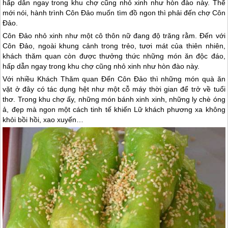
hấp dẫn ngay trong khu chợ cũng nhỏ xinh như hòn đào này. Thế
mới nói, hành trình Côn Đảo muốn tìm đồ ngon thì phải đến chợ Côn
Đảo.
Côn Đảo
nhỏ xinh như một cô thôn nữ đang độ trăng rằm. Đến với
Côn Đảo
, ngoài khung cảnh trong trẻo, tươi mát của thiên nhiên,
khách thăm quan còn được thưởng thức những món ăn độc đáo,
hấp dẫn ngay trong khu chợ cũng nhỏ xinh như hòn đào này.
Với nhiều Khách Thăm quan Đến
Côn Đảo
thì những món quà ăn
vặt ở đây có tác dụng hệt như một cỗ máy thời gian để trở về tuổi
thơ. Trong khu chợ ấy, những món bánh xinh xinh, những ly chè óng
ả, đẹp mà ngon một cách tinh tế khiến Lữ khách phương xa không
khỏi bồi hồi, xao xuyến…