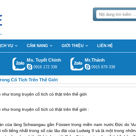
ỊCH VỤ
CẨM NANG
GIỚI THIỆU
LIÊN HỆ
Ms. Tuyết Chinh
Mr.Thành
0916 172 338
0915 879 338
ong Cổ Tích Trên Thế Giới
như trong truyện cổ tích có thật trên thế giới
như trong truyện cổ tích có thật trên thế giới :
phận của làng Schwangau gần Füssen trong miền nam nước Đức do Vu
 nổi tiếng nhất trong số các lâu đài của Ludwig II và là một trong nhữ