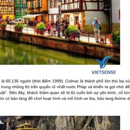
là 65.136 người (thời điểm 1999). Colmar là thành phố lớn thứ ba củ
 trong những thị trấn quyến rũ nhất nước Pháp và khiến ta gợi nhớ đế
vật”. Đến đây, khách thăm quan sẽ bị lôi cuốn bởi sự yên bình, cổ kí
còn có bảo tàng đồ chơi hoạt hình và mô hình xe lửa, bảo tang Anime 