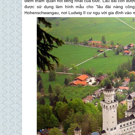
điểm thăm quan nổi tiếng nhất của Đức. Lâu đài còn được 
được sử dụng làm hình mẫu cho "lâu đài nàng công 
Hohenschwangau, nơi Ludwig II cư ngụ với gia đình vào m