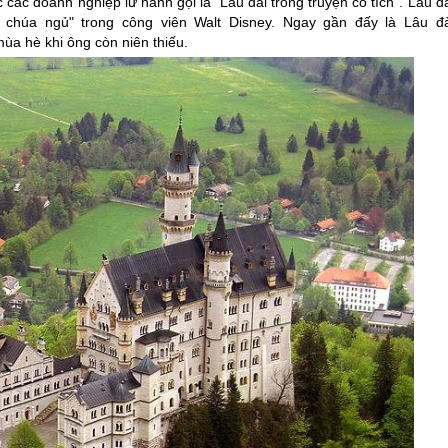
các doanh nghiệp lữ hành gọi là "Lâu đài trong truyện cổ tích". Lâu đ
chúa ngủ" trong công viên Walt Disney. Ngay gần đấy là Lâu đà
ùa hè khi ông còn niên thiếu.