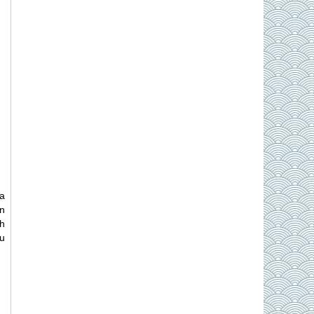
a
n
nh
du