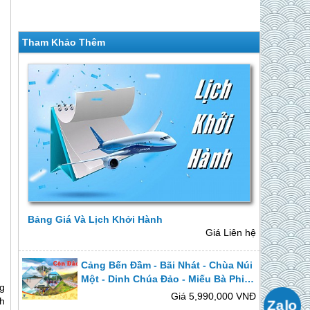
Tham Khảo Thêm
Bảng Giá Và Lịch Khởi Hành
Giá Liên hệ
Cảng Bến Đầm - Bãi Nhát - Chùa Núi
Một - Dinh Chúa Đảo - Miếu Bà Phi
ng
Yến - Miếu Cậu - Bãi Đầm Trầu | Từ
Giá 5,990,000 VNĐ
nh
Hồ Chí Minh