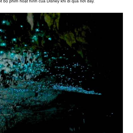
 bộ phim hoạt hình của Disney khi đi qua nơi đây.