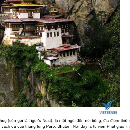
g (còn gọi là Tiger's Nest), là một ngôi đền nổi tiếng, địa điểm thiê
 vách đá của thung lũng Paro, Bhutan. Nơi đây là tu viện Phật giáo li