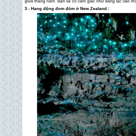
giữa tháng năm. Bạn sẽ có cảm giác như đang lạc vào một
3 - Hang động đom đóm ở New Zealand :