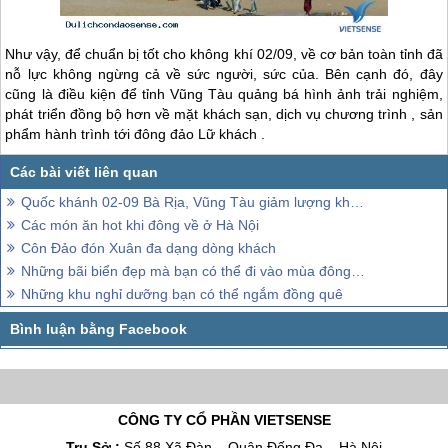
Như vậy, để chuẩn bị tốt cho không khí 02/09, về cơ bản toàn tỉnh đã
nỗ lực không ngừng cả về sức người, sức của. Bên cạnh đó, đây
cũng là điều kiện để tỉnh Vũng Tàu quảng bá hình ảnh trải nghiệm,
phát triển đồng bộ hơn về mặt khách sạn, dịch vụ chương trình , sản
phẩm hành trình tới đông đảo Lữ khách .
Quốc khánh 02-09 Bà Rịa, Vũng Tàu giảm lượng khách thăm quan
Các món ăn hot khi đông về ở Hà Nội
Côn Đảo đón Xuân đa dạng dòng khách
Những bãi biển đẹp mà bạn có thể đi vào mùa đông ở Việt Nam
Những khu nghỉ dưỡng bạn có thể ngắm đồng quê
CÔNG TY CỔ PHẦN VIETSENSE
Trụ Sở :
Số 88 Xã Đàn – Quận Đống Đa – Hà Nội