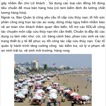
gây nhầm lẫn cho Lữ khách ; Sử dụng các loại cân đồng hồ đúng
tiêu chuẩn để mua bán hàng hóa (có tem kiểm định đo lường chất
lượng hàng hóa).
Ngoài ra, Ban Quản lý cũng yêu cầu tổ cấp cứu thủy nạn, tổ hồi sức
phân công ứng trực tại các ao xoáy, dòng chảy nguy hiểm nhằm bảo
vệ an toàn cho khách thăm quan tắm biển; hỗ trợ các KDLvề công
tác chuyên môn cấp cứu thủy nạn khi cần thiết; Chuẩn bị đầy đủ các
dụng cụ làm việc như: còi, cờ, bảng cảnh báo, phao cứu sinh và các
trang thiết bị y tế để phục vụ tốt công tác cấp cứu thủy nạn. Các tổ
quản lý hành trình tăng cường công tác kiểm tra, xử lý vi phạm về
an ninh trật tự, vệ sinh môi trường, hàng rong.