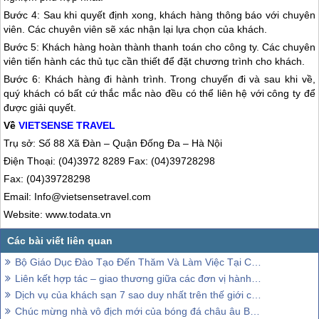
Bước 4: Sau khi quyết định xong, khách hàng thông báo với chuyên
viên. Các chuyên viên sẽ xác nhận lại lựa chọn của khách.
Bước 5: Khách hàng hoàn thành thanh toán cho công ty. Các chuyên
viên tiến hành các thủ tục cần thiết để đặt chương trình cho khách.
Bước 6: Khách hàng đi hành trình. Trong chuyến đi và sau khi về,
quý khách có bất cứ thắc mắc nào đều có thể liên hệ với công ty để
được giải quyết.
Về
VIETSENSE TRAVEL
Trụ sở: Số 88 Xã Đàn – Quận Đống Đa – Hà Nội
Điện Thoại: (04)3972 8289 Fax: (04)39728298
Fax: (04)39728298
Email: Info@vietsensetravel.com
Website: www.todata.vn
Bộ Giáo Dục Đào Tạo Đến Thăm Và Làm Việc Tại Côn Đảo
Liên kết hợp tác – giao thương giữa các đơn vị hành trình
Dịch vụ của khách sạn 7 sao duy nhất trên thế giới có gì ?
Chúc mừng nhà vô địch mới của bóng đá châu âu Bồ Đào Nha 2016