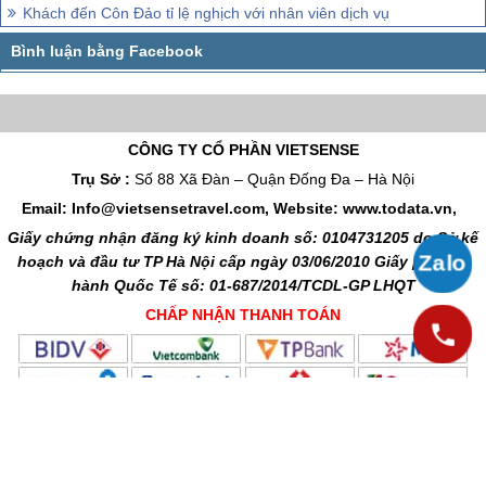
Khách đến Côn Đảo tỉ lệ nghịch với nhân viên dịch vụ
CÔNG TY CỔ PHẦN VIETSENSE
Trụ Sở :
Số 88 Xã Đàn – Quận Đống Đa – Hà Nội
Email: Info@vietsensetravel.com, Website: www.todata.vn,
Giấy chứng nhận đăng ký kinh doanh số: 0104731205 do Sở kế
hoạch và đầu tư TP Hà Nội cấp ngày 03/06/2010 Giấy phép lữ
hành Quốc Tế số: 01-687/2014/TCDL-GP LHQT
CHẤP NHẬN THANH TOÁN