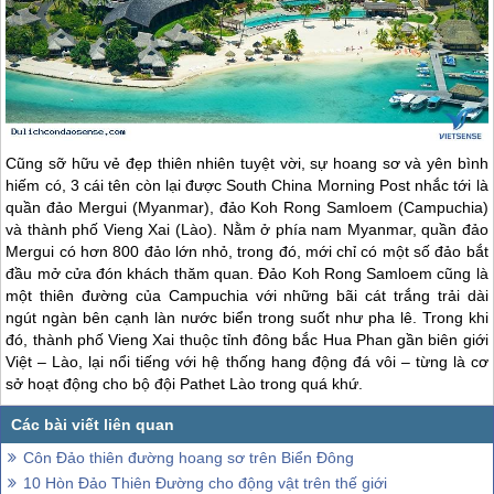
Cũng sỡ hữu vẻ đẹp thiên nhiên tuyệt vời, sự hoang sơ và yên bình
hiếm có, 3 cái tên còn lại được South China Morning Post nhắc tới là
quần đảo Mergui (Myanmar), đảo Koh Rong Samloem (Campuchia)
và thành phố Vieng Xai (Lào). Nằm ở phía nam Myanmar, quần đảo
Mergui có hơn 800 đảo lớn nhỏ, trong đó, mới chỉ có một số đảo bắt
đầu mở cửa đón khách thăm quan. Đảo Koh Rong Samloem cũng là
một thiên đường của Campuchia với những bãi cát trắng trải dài
ngút ngàn bên cạnh làn nước biển trong suốt như pha lê. Trong khi
đó, thành phố Vieng Xai thuộc tỉnh đông bắc Hua Phan gần biên giới
Việt – Lào, lại nổi tiếng với hệ thống hang động đá vôi – từng là cơ
sở hoạt động cho bộ đội Pathet Lào trong quá khứ.
Côn Đảo thiên đường hoang sơ trên Biển Đông
10 Hòn Đảo Thiên Đường cho động vật trên thế giới