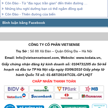
Côn Đảo - Từ "địa ngục trần gian" đến thiên đường nghỉ dưỡng
Những khu nghỉ dưỡng bạn có thể ngắm đồng quê
Côn Đảo - Thiên đường của biển
CÔNG TY CỔ PHẦN VIETSENSE
Trụ Sở :
Số 88 Xã Đàn – Quận Đống Đa – Hà Nội
Email: Info@vietsensetravel.com, Website: www.todata.vn,
Giấy chứng nhận đăng ký kinh doanh số: 0104731205 do Sở kế
hoạch và đầu tư TP Hà Nội cấp ngày 03/06/2010 Giấy phép lữ
hành Quốc Tế số: 01-687/2014/TCDL-GP LHQT
CHẤP NHẬN THANH TOÁN