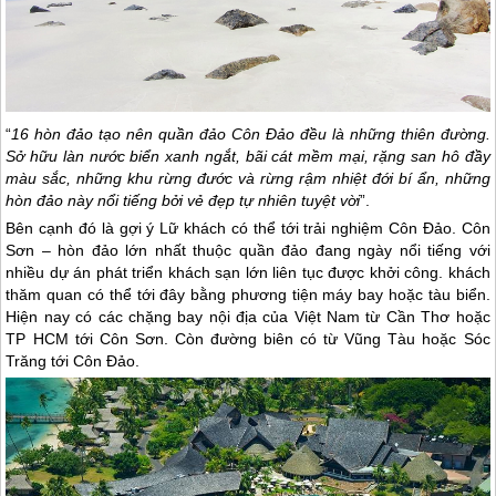
“
16 hòn đảo tạo nên quần đảo
Côn Đảo
đều là những thiên đường.
Sở hữu làn nước biển xanh ngắt, bãi cát mềm mại, rặng san hô đầy
màu sắc, những khu rừng đước và rừng rậm nhiệt đới bí ẩn, những
hòn đảo này nổi tiếng bởi vẻ đẹp tự nhiên tuyệt vời
”.
Bên cạnh đó là gợi ý Lữ khách có thể tới trải nghiệm
Côn Đảo
. Côn
Sơn – hòn đảo lớn nhất thuộc quần đảo đang ngày nổi tiếng với
nhiều dự án phát triển khách sạn lớn liên tục được khởi công. khách
thăm quan có thể tới đây bằng phương tiện máy bay hoặc tàu biển.
Hiện nay có các chặng bay nội địa của Việt Nam từ Cần Thơ hoặc
TP HCM tới Côn Sơn. Còn đường biên có từ Vũng Tàu hoặc Sóc
Trăng tới
Côn Đảo
.