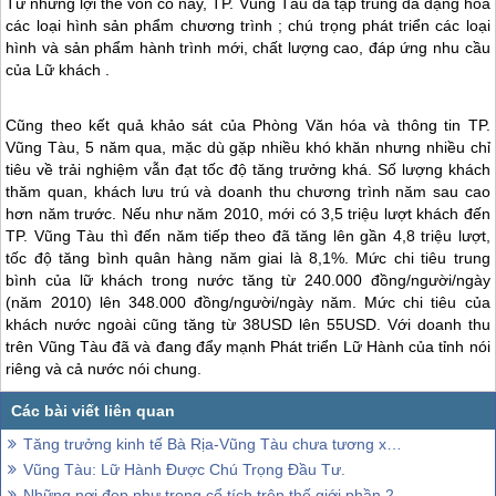
Từ những lợi thế vốn có này, TP. Vũng Tàu đã tập trung đa dạng hóa
các loại hình sản phẩm chương trình ; chú trọng phát triển các loại
hình và sản phẩm hành trình mới, chất lượng cao, đáp ứng nhu cầu
của Lữ khách .
Cũng theo kết quả khảo sát của Phòng Văn hóa và thông tin TP.
Vũng Tàu, 5 năm qua, mặc dù gặp nhiều khó khăn nhưng nhiều chỉ
tiêu về trải nghiệm vẫn đạt tốc độ tăng trưởng khá. Số lượng khách
thăm quan, khách lưu trú và doanh thu chương trình năm sau cao
hơn năm trước. Nếu như năm 2010, mới có 3,5 triệu lượt khách đến
TP. Vũng Tàu thì đến năm tiếp theo đã tăng lên gần 4,8 triệu lượt,
tốc độ tăng bình quân hàng năm giai là 8,1%. Mức chi tiêu trung
bình của lữ khách trong nước tăng từ 240.000 đồng/người/ngày
(năm 2010) lên 348.000 đồng/người/ngày năm. Mức chi tiêu của
khách nước ngoài cũng tăng từ 38USD lên 55USD. Với doanh thu
trên Vũng Tàu đã và đang đẩy mạnh Phát triển Lữ Hành của tỉnh nói
riêng và cả nước nói chung.
Tăng trưởng kinh tế Bà Rịa-Vũng Tàu chưa tương xứng với tiềm năng-Lợi thế về hành trình
Vũng Tàu: Lữ Hành Được Chú Trọng Đầu Tư.
Những nơi đẹp như trong cổ tích trên thế giới phần 2