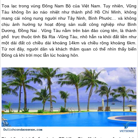
Tọa lạc trong vùng Đông Nam Bộ của Việt Nam. Tuy nhiên, Vũng
Tàu không ồn ào náo nhiệt như thành phố Hồ Chí Minh, không
mang cái nóng nung người như Tây Ninh, Bình Phước… và không
chịu ảnh hưởng tự hoạt động sản xuất công nghiệp như Bình
Dương, Đồng Nai . Vũng Tàu nằm trên bán đảo cùng tên, là thành
phố trực thuộc tỉnh Bà Rịa -Vũng Tàu, nhô hẳn ra khỏi đất liền như
một dải đất có chiều dài khoảng 14km và chiều rộng khoảng 6km.
Từ nơi đây, người dân và khách thăm quan có thể nhìn thấy biển
Đông cả khi trời mọc lẫn lúc hoàng hôn.