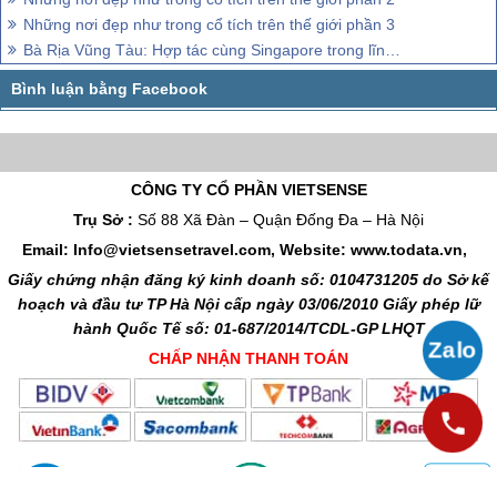
Những nơi đẹp như trong cổ tích trên thế giới phần 3
Bà Rịa Vũng Tàu: Hợp tác cùng Singapore trong lĩnh vực giàn khoan
CÔNG TY CỔ PHẦN VIETSENSE
Trụ Sở :
Số 88 Xã Đàn – Quận Đống Đa – Hà Nội
Email: Info@vietsensetravel.com, Website: www.todata.vn,
Giấy chứng nhận đăng ký kinh doanh số: 0104731205 do Sở kế
hoạch và đầu tư TP Hà Nội cấp ngày 03/06/2010 Giấy phép lữ
hành Quốc Tế số: 01-687/2014/TCDL-GP LHQT
CHẤP NHẬN THANH TOÁN