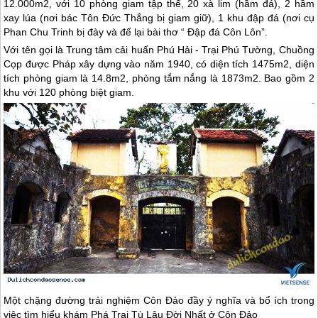
12.000m2, với 10 phòng giam tập thể, 20 xà lim (hầm đá), 2 hầm
xay lúa (nơi bác Tôn Đức Thắng bị giam giữ), 1 khu đập đá (nơi cụ
Phan Chu Trinh bị đày và để lại bài thơ “ Đập đá Côn Lôn”.
Với tên gọi là Trung tâm cải huấn Phú Hải - Trại Phú Tường, Chuồng
Cọp được Pháp xây dựng vào năm 1940, có diện tích 1475m2, diện
tích phòng giam là 14.8m2, phòng tắm nắng là 1873m2. Bao gồm 2
khu với 120 phòng biệt giam.
Một chặng đường trải nghiệm
Côn Đảo
đầy ý nghĩa và bổ ích trong
việc tìm hiểu khám Phá Trại Tù Lâu Đời Nhất ở
Côn Đảo