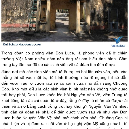
Trong đòan có phóng viên Don Luce, là phóng viên đã ở chiến
trường Việt Nam nhiều năm nên ông rất am hiểu tình hình. Cầm
trong tay tấm sơ đồ do các sinh viên vẽ cả đòan tìm đến được
đúng nơi mà các sinh viên mô tả là trại có hai lần cửa vào, nếu vào
thẳng thì sẽ vào một trại tù bình thường, nếu rẽ ngang thì sẽ dẫn
đến vườn rau, ở vườn rau sẽ có cánh cửa nhỏ dẫn sang Chuồng
Cọp. Khó một điều là các sinh viên bị bịt mắt nên không nhớ quẹo
trái hay phải, Don Luce khéo léo hỏi Nguyễn Văn Vệ, viên Trung tá
khét tiếng tàn ác cai quản tù ở đây, rằng ở đây tù nhân có được cải
thiện về ăn ở bằng cách trồng trọt hay không? Nguyễn Văn Vệ nhiệt
tình dẫn cả đòan rẽ phải để đến được vườn rau và như vậy Don
Luce buộc Nguyễn Văn Vệ phải mở cánh cửa nhỏ, Chuồng Cọp bị
phát hiện và bị đem ra chất vấn ở hạ nghị viện Mỹ cũng như bị tố