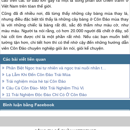
cáo trên các tờ báo lớn gây ra một là sóng phản đối chiến tranh ở
Việt Nam trên tòan thế giới.
Cũng đã đi nhiều nơi, đã từng thấy những cây bàng mùa thay lá,
nhưng điều đặc biệt tôi thấy là những cây bàng ở
Côn Đảo
mùa thay
lá với những chiếc lá bàng rất đỏ, sắc đỏ thắm như màu cờ, như
màu máu. Người ta nói rằng, có hơn 20.000 người đã chết ở đây, số
hài cốt tìm được chỉ là một phần rất nhỏ. Nếu các bạn muốn biết
tường tận hơn, chi tiết hơn thì có thể nhờ cậy đến những hướng dẫn
viên
Côn Đảo
chuyên nghiệp giỏi ăn nói, giỏi kể chuyện.
Phân Biệt Ngọc trai tự nhiên và ngọc trai nuôi nhân tạo
Lạ Lẫm Khi Đến Côn Đảo Trái Mùa
Trải nghiệm mùa hè tại Côn Đảo
Câu Cá Côn Đào- Một Trải Nghiệm Thú Vị
11 Trải Nghiệm Độc Đáo Chỉ Có Ở Côn Đảo