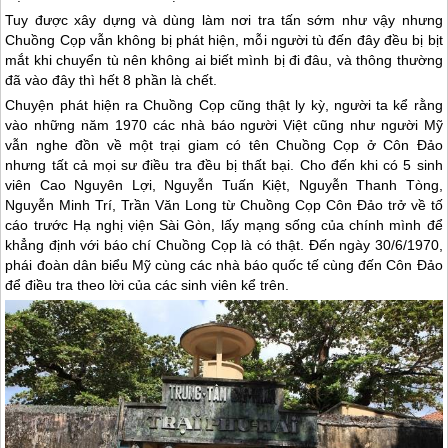
Tuy được xây dựng và dùng làm nơi tra tấn sớm như vậy nhưng
Chuồng Cọp vẫn không bị phát hiện, mỗi người tù đến đây đều bị bịt
mắt khi chuyển tù nên không ai biết mình bị đi đâu, và thông thường
đã vào đây thì hết 8 phần là chết.
Chuyện phát hiện ra Chuồng Cọp cũng thật ly kỳ, người ta kể rằng
vào những năm 1970 các nhà báo người Việt cũng như người Mỹ
vẫn nghe đồn về một trại giam có tên Chuồng Cọp ở
Côn Đảo
nhưng tất cả mọi sư điều tra đều bị thất bại. Cho đến khi có 5 sinh
viên Cao Nguyên Lợi, Nguyễn Tuấn Kiệt, Nguyễn Thanh Tòng,
Nguyễn Minh Trí, Trần Văn Long từ Chuồng Cọp
Côn Đảo
trở về tố
cáo trước Hạ nghị viện Sài Gòn, lấy mạng sống của chính mình để
khẳng định với báo chí Chuồng Cọp là có thật. Đến ngày 30/6/1970,
phái đoàn dân biểu Mỹ cùng các nhà báo quốc tế cùng đến
Côn Đảo
để điều tra theo lời của các sinh viên kể trên.