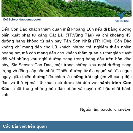
Đến
Côn Đảo
khách thăm quan mất khoảng 10h nếu đi bằng đường
biển xuất phát từ cảng Cát Lái (TP.Vũng Tàu) và chỉ khoảng 45’
đường hàng không từ sân bay Tân Sơn Nhất (TP.HCM).
Côn Đảo
không chỉ mang đến cho Lữ khách những trải nghiệm thiên nhiên
hoang sơ, mà còn mang đến cho khách thăm quan sự thư giãn tuyệt
đối với những khu nghỉ dưỡng sang trọng hàng đầu trên hòn đảo
này, Six Senses
Con Dao
, một trong những khu nghỉ dưỡng sang
trọng và đẳng cấp bậc nhất. “Thiên đường từ địa ngục” và “địa ngục
ngay giữa thiên đường” đó chính là những trải nghiệm vô cùng độc
đáo và thú vị mà Lữ khách có được khi dến với
hành trình
Côn
Đảo
, một trong những hòn đảo bí ẩn và quyến rũ bậc nhất hành
tinh.
Nguồn tin: baodulich.net.vn