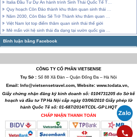
Italia Đầu Tư Dự Án hành trình Sinh Thái Quốc Tế Tại Côn Đảo
Quy hoạch Côn Đảo thành khu thăm quan sinh thái biển đảo đặc sắc
Năm 2030, Côn Đảo Sẽ Trở Thành khu thăm quan Sinh Thái Quốc Tế
Việt Nam lọt top điểm thăm quan sinh thái thế giới
Mê mẩn với hệ sinh thái đa dạng tại vườn quốc gia Côn Đảo
CÔNG TY CỔ PHẦN VIETSENSE
Trụ Sở :
Số 88 Xã Đàn – Quận Đống Đa – Hà Nội
Email: Info@vietsensetravel.com, Website: www.todata.vn,
Giấy chứng nhận đăng ký kinh doanh số: 0104731205 do Sở kế
hoạch và đầu tư TP Hà Nội cấp ngày 03/06/2010 Giấy phép lữ
hành Quốc Tế số: 01-687/2014/TCDL-GP LHQT
CHẤP NHẬN THANH TOÁN