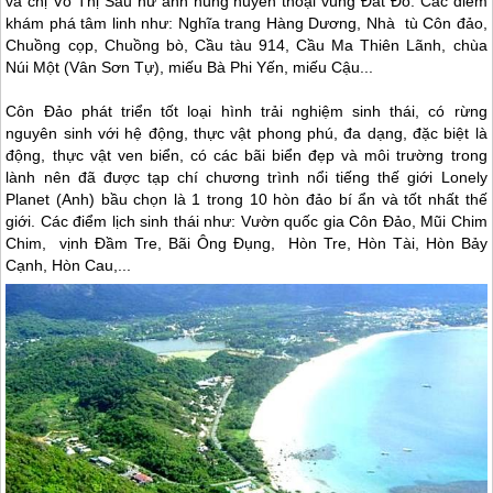
và chị Võ Thị Sáu nữ anh hùng huyền thoại vùng Đất Đỏ. Các điểm
khám phá tâm linh như: Nghĩa trang Hàng Dương, Nhà tù
Côn đảo
,
Chuồng cọp, Chuồng bò, Cầu tàu 914, Cầu Ma Thiên Lãnh, chùa
Núi Một (Vân Sơn Tự), miếu Bà Phi Yến, miếu Cậu...
Côn Đảo
phát triển tốt loại hình trải nghiệm sinh thái, có rừng
nguyên sinh với hệ động, thực vật phong phú, đa dạng, đặc biệt là
động, thực vật ven biển, có các bãi biển đẹp và môi trường trong
lành nên đã được tạp chí chương trình nổi tiếng thế giới Lonely
Planet (Anh) bầu chọn là 1 trong 10 hòn đảo bí ẩn và tốt nhất thế
giới. Các điểm lịch sinh thái như: Vườn quốc gia
Côn Đảo
, Mũi Chim
Chim, vịnh Đầm Tre, Bãi Ông Đụng, Hòn Tre, Hòn Tài, Hòn Bảy
Cạnh, Hòn Cau,...