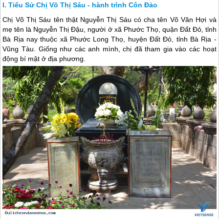
Tiểu Sử Chị Võ Thị Sáu - hành trình Côn Đảo
Chị Võ Thị Sáu tên thật Nguyễn Thị Sáu có cha tên Võ Văn Hợi và
mẹ tên là Nguyễn Thị Đậu, người ở xã Phước Thọ, quận Đất Đỏ, tỉnh
Bà Rịa nay thuộc xã Phước Long Thọ, huyện Đất Đỏ, tỉnh Bà Rịa -
Vũng Tàu. Giống như các anh mình, chị đã tham gia vào các hoạt
động bí mật ở địa phương.