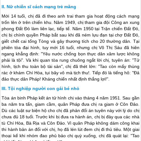
Nữ chiến sĩ cách mạng trẻ măng
Mới 14 tuổi, chị đã đi theo anh trai tham gia hoạt động cách mạng
trốn lên ở trên chiến khu. Năm 1949, chị tham gia đội Công an xung
phong Đất Đỏ làm liên lạc, tiếp tế. Năm 1950 tại Trận chiến Đất Đỏ,
chị bị chính quyền Pháp bắt sau khi đã ném lựu đạn tại chợ Đất Đỏ,
giết chết cai tổng Tòng và gây thương tích cho 20 thường dân. Tại
phiên tòa đại hình, tuy mới 16 tuổi, nhưng chị Võ Thị Sáu đã hiên
ngang khẳng định: "Yêu nước chống bọn thực dân xâm lược không
phải là tội". Và khi quan tòa rung chuông ngắt lời chị, tuyên án: "Tử
hình, tịch thu toàn bộ tài sản", chị đã thét lớn: "Tao còn mấy thùng
rác ở khám Chí Hòa, tụi bây vô mà tịch thu!. Tiếp đó là tiếng hô: "Đả
đảo thực dân Pháp! Kháng chiến nhất định thắng lợi!".
Tội nghiệp người con gái bé nhỏ
Tòa án binh Pháp kết án tử hình chị vào tháng 4 năm 1951. Sau gần
ba năm tra tấn, giam cầm, quân Pháp đưa chị ra giam ở
Côn Đảo
.
Dù các luật sư biện hộ cho chị đã phản đối án tuyên này với lý do chị
chưa đủ 18 tuổi. Trước khi bị đưa ra hành án, chị bị đày qua các nhà
tù Chí Hòa, Bà Rịa và
Côn Đảo
. Vì quân Pháp không dám công khai
thi hành bản án đối với chị, họ đã lén lút đem chị đi thủ tiêu. Một giai
thoại kể khi nhóm đao phủ bảo chị quỳ xuống, chị đã quát lại: "Tao