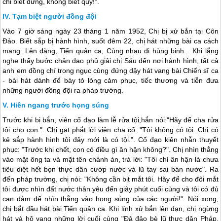
chỉ biết đứng, không biết quỳ!".
Tạm biệt người đồng đội
Vào 7 giờ sáng ngày 23 tháng 1 năm 1952, Chị bị xử bắn tại
Côn
Đảo
. Biết sắp bị hành hình, suốt đêm 22, chị hát những bài ca cách
mạng: Lên đàng, Tiến quân ca, Cùng nhau đi hùng binh... Khi lắng
nghe thấy bước chân đao phủ giải chị Sáu đến nơi hành hình, tất cả
anh em đồng chí trong ngục cùng đứng dậy hát vang bài Chiến sĩ ca
- bài hát dành để bày tỏ lòng cảm phục, tiếc thương và tiễn đưa
những người đồng đội ra pháp trường.
Hiên ngang trước họng súng
Trước khi bị bắn, viên cố đạo làm lễ rửa tội,hắn nói:"Hãy để cha rửa
tội cho con.". Chị gạt phắt lời viên cha cố: "Tôi không có tội. Chỉ có
kẻ sắp hành hình tôi đây mới là có tội.". Cố đạo kiên nhẫn thuyết
phục: "Trước khi chết, con có điều gì ân hận không?". Chị nhìn thẳng
vào mặt ông ta và mặt tên chánh án, trả lời: "Tôi chỉ ân hận là chưa
tiêu diệt hết bọn thực dân cướp nước và lũ tay sai bán nước". Ra
đến pháp trường, chị nói: "Không cần bịt mắt tôi. Hãy để cho đôi mắt
tôi được nhìn đất nước thân yêu đến giây phút cuối cùng và tôi có đủ
can đảm để nhìn thẳng vào họng súng của các người!". Nói xong,
chị bắt đầu hát bài Tiến quân ca. Khi lính xử bắn lên đạn, chị ngừng
hát và hô vang những lời cuối cùng "Đả đảo bè lũ thực dân Pháp.