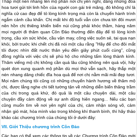
Thắp một nén nhang lên mộ phần nơi chị yên nghỉ, dâng những đóa
hoa tươi gửi tới linh hồn của người con gái trẻ măng, đó không chỉ là
nghĩa cử cao đẹp để tỏ lòng kính trọng mà còn là chuyến hành trình
ngắm cảnh cầu khấn. Chị mất khi độ tuổi vẫn còn chưa tới đôi mươi
nên hồn chị thiêng khiến biển núi cũng phải khóc thầm, hàng năm
mọi người đi thăm quan
Côn Đảo
thường đến đây để tỏ lòng kính
trọng, cầu xin sức khỏe, cầu vận may, công việc suôn sẻ, tai qua nạn
khỏi, bởi trước khi chết chị đã nói một câu rằng "Hãy để cho đôi mắt
tôi được nhìn đất nước thân yêu đến giây phút cuối cùng", cũng
đồng nghĩa với việc chị sẽ phù hộ cho những tấm lòng thành kính.
Thăm viếng mộ chị không cần quá lâu cũng không nên quá vội, hãy
quét dọn xung quanh mộ phần dù mọi thứ vẫn sạch, hãy thắp một
nén nhang dâng chiếc đĩa hoa quả để nơi chị nằm mãi mãi đẹp tươi.
Mọi năm chúng tôi cũng có những chuyến hành hương về thăm mộ
chị, được lắng nghe chi tiết tường tận về những diễn biến thăng trầm
của chị trong quá khứ, đó quả là một câu chuyện dài, một câu
chuyện đầy cảm động về sự anh dũng hiên ngang... Nếu các bạn
cũng muốn tìm về nơi yên nghỉ của chị, cảm nhận sóng võ, cảm
nhận gió mát, hòa mình vào trong không khí thanh bình, thì hãy thảo
khảo các chương trình của chúng tôi ở dưới đây:
Giới Thiệu chương trình Côn Đảo
Các bạn có thể xem các thông tin về các Chương trình
Côn Đảo
mới