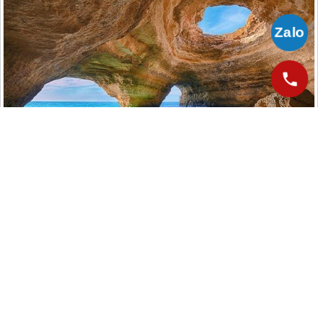
Đến Algarve, có rất nhiều hoạt động trải nghiệm thú vị mà Lữ khách
không thể bỏ qua như nhảy dù đôi từ máy bay, lặn biển, lướt sóng,
vui chơi cùng cá heo… Nếu khách thăm quan muốn thử cảm giác
mạnh với môn nhảy dù đôi, nên chọn những nơi có quang cảnh thật
hùng vĩ và điều kiện thời tiết thuận lợi nhất để “biểu diễn”. Chắc
chắn, cảm giác lơ lửng giữa không trung cùng với bạn bè sẽ là kỹ
niệm khó quên trong đời. Bên cạnh đó, biển Algarve cũng là một
trong những địa điểm lướt sóng nổi tiếng nhất châu Âu, rất phù hợp
với ai có tham vọng chinh phục những con sóng dữ. Ở đây bạn có