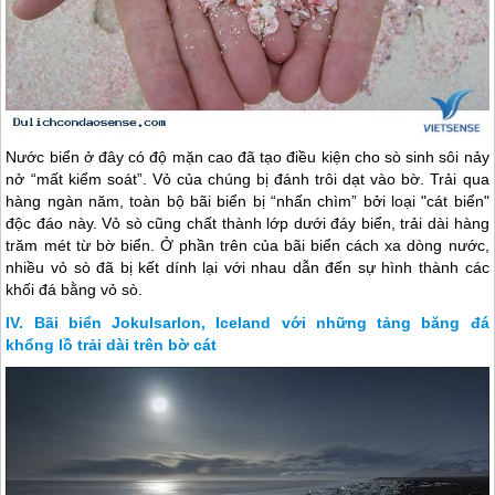
Nước biển ở đây có độ mặn cao đã tạo điều kiện cho sò sinh sôi nảy
nở “mất kiểm soát”. Vỏ của chúng bị đánh trôi dạt vào bờ. Trải qua
hàng ngàn năm, toàn bộ bãi biển bị “nhấn chìm” bởi loại "cát biển"
độc đáo này. Vỏ sò cũng chất thành lớp dưới đáy biển, trải dài hàng
trăm mét từ bờ biển. Ở phần trên của bãi biển cách xa dòng nước,
nhiều vỏ sò đã bị kết dính lại với nhau dẫn đến sự hình thành các
khối đá bằng vỏ sò.
Bãi biển Jokulsarlon, Iceland với những tảng băng đá
khổng lồ trải dài trên bờ cát