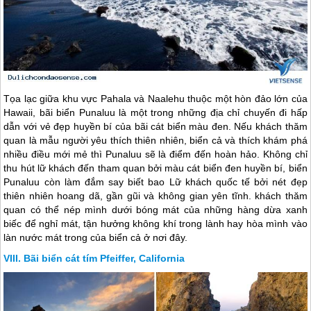
Tọa lạc giữa khu vực Pahala và Naalehu thuộc một hòn đảo lớn của
Hawaii, bãi biển Punaluu là một trong những địa chỉ chuyến đi hấp
dẫn với vẻ đẹp huyền bí của bãi cát biển màu đen. Nếu khách thăm
quan là mẫu người yêu thích thiên nhiên, biển cả và thích khám phá
nhiều điều mới mẻ thì Punaluu sẽ là điểm đến hoàn hảo. Không chỉ
thu hút lữ khách đến tham quan bởi màu cát biển đen huyền bí, biển
Punaluu còn làm đắm say biết bao Lữ khách quốc tế bởi nét đẹp
thiên nhiên hoang dã, gần gũi và không gian yên tĩnh. khách thăm
quan có thể nép mình dưới bóng mát của những hàng dừa xanh
biếc để nghỉ mát, tận hưởng không khí trong lành hay hòa mình vào
làn nước mát trong của biển cả ở nơi đây.
Bãi biển cát tím Pfeiffer, California