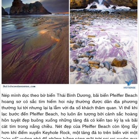
Nép mình dọc theo bờ biển Thái Bình Dương, bãi biển Pfeiffer Beach
hoang sơ có sắc tím hiếm hoi này thường được dân địa phương
thường lui tới nhưng lại lạ lẫm với đa số khách thăm quan. Vì thế khi
lạc bước đến Pfeiffer Beach, họ luôn ấn tượng bởi cảnh sắc hoàng
hôn tuyệt đẹp buông xuống những tảng đá có kiến tạo kỳ lạ và bãi
cát tím trong nắng chiều. Nét đẹp của Pfeiffer Beach còn lộng lẫy
hơn khi điểm xuyến Keyhole Rock, một tảng đá to trên biển với một
"cửa sổ" vuông nhỏ để những luồng sáng mặt trời soi rọi xuyên qua