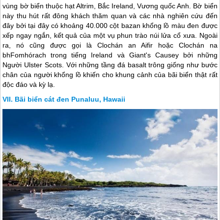
vùng bờ biển thuộc hạt Altrim, Bắc Ireland, Vương quốc Anh. Bờ biển
này thu hút rất đông khách thăm quan và các nhà nghiên cứu đến
đây bởi tại đây có khoảng 40.000 cột bazan khổng lồ màu đen được
xếp ngay ngắn, kết quả của một vụ phun trào núi lửa cổ xưa. Ngoài
ra, nó cũng được gọi là Clochán an Aifir hoặc Clochán na
bhFomhórach trong tiếng Ireland và Giant's Causey bởi những
Người Ulster Scots. Với những tầng đá basalt trông giống như bước
chân của người khổng lồ khiến cho khung cảnh của bãi biển thật rất
độc đáo và kỳ lạ.
Bãi biển cát đen Punaluu, Hawaii