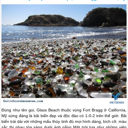
Đúng như tên gọi, Glass Beach thuộc vùng Fort Bragg ở California,
Mỹ xứng đáng là bãi biển đẹp và độc đáo có 1-0-2 trên thế giới. Bãi
biển trải dài với những mẩu thủy tinh đủ mọi hình dáng, kích cỡ, màu
sắc thi nhau tỏa sáng dưới ánh nắng Mặt trời tựa như những viên