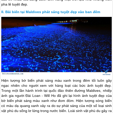
pha lê tuyệt đẹp.
Bãi biển tại Maldives phát sáng tuyệt đẹp vào ban đêm
Hiện tượng bờ biển phát sáng màu xanh trong đêm tối luôn gây
ngạc nhiên cho người xem với hàng loạt các bức ảnh tuyệt đẹp.
Trong một lần hành trình tại quốc đảo thiên đường Maldives, nhiếp
ảnh gia người Đài Loan - Will Ho đã ghi lại hình ảnh tuyệt đẹp của
bờ biển phát sáng màu xanh như đom đóm. Hiện tượng sóng biển
có màu dạ quang xanh xảy ra do sự phát sáng của một số loại sinh
vật phù du sống lơ lửng trong nước biển. Loài sinh vật phù du gây ra