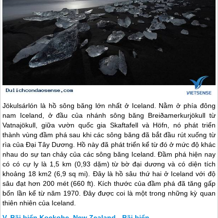
Jökulsárlón là hồ sông băng lớn nhất ở Iceland. Nằm ở phía đông
nam Iceland, ở đầu của nhánh sông băng Breiðamerkurjökull từ
Vatnajökull, giữa vườn quốc gia Skaftafell và Höfn, nó phát triển
thành vùng đầm phá sau khi các sông băng đã bắt đầu rút xuống từ
rìa của Đại Tây Dương. Hồ này đã phát triển kể từ đó ở mức độ khác
nhau do sự tan chảy của các sông băng Iceland. Đầm phá hiện nay
có có cự ly là 1,5 km (0,93 dặm) từ bờ đại dương và có diện tích
khoảng 18 km2 (6,9 sq mi). Đây là hồ sâu thứ hai ở Iceland với độ
sâu đạt hơn 200 mét (660 ft). Kích thước của đầm phá đã tăng gấp
bốn lần kể từ năm 1970. Đây được coi là một trong những kỳ quan
thiên nhiên của Iceland.
Bãi biển Koekohe, New Zealand - Bãi biển