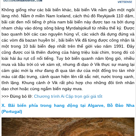
Không giống như các bãi biển khác, bãi biển Vik nằm gần một ngôi
làng nhỏ. Nằm ở miền Nam Iceland, cách thủ đô Reykjavik 110 dặm,
bãi cát đen nổi tiếng ở phía nam bãi biển này được tạo ra bởi dung
nham chảy vào dòng sông băng Myrdalsjokull từ nhiều thế kỷ. Được
bao quanh bởi các cao nguyên hùng vĩ, các vách đá dựng đứng và
các vòm đá bazan huyền bí , bãi biển Vik đã từng được công nhận là
một trong 10 bãi biển đẹp nhất trên thế giới vào năm 1991. Đây
cũng được coi là thiên đường của hàng triệu loài chim, trong đó có
loài hải âu rụt cổ nổi tiếng. Tuy bờ biển quanh năm lộng gió, nhiều
mưa và bầu trời có vẻ xám xịt, nhưng đi dạo ở Vik thực sự mang lại
cảm giác mới lạ như đang đi qua tàn dư của một đống tro tàn nhờ
màu cát đặc trưng, cảnh quan hiện lên rất sắc nét, nước trong xanh,
tĩnh lặng. Khung cảnh ở Vik rất phù hợp cho những đôi tình nhân
dạo chơi hoặc cùng ngắm biển ngày mưa.
>>> Đừng bỏ lỡ:
Chương trình Ai Cập trọn gói giá tốt
Bãi biển phía trong hang động tại Algarve, Bồ Đào Nha
(Portugal)