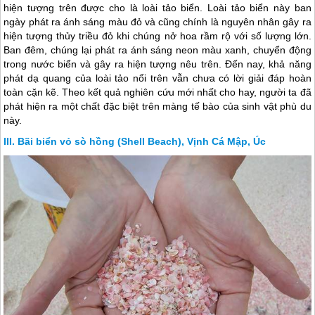
hiện tượng trên được cho là loài tảo biển. Loài tảo biển này ban
ngày phát ra ánh sáng màu đỏ và cũng chính là nguyên nhân gây ra
hiện tượng thủy triều đỏ khi chúng nở hoa rầm rộ với số lượng lớn.
Ban đêm, chúng lại phát ra ánh sáng neon màu xanh, chuyển động
trong nước biển và gây ra hiện tượng nêu trên. Đến nay, khả năng
phát dạ quang của loài tảo nổi trên vẫn chưa có lời giải đáp hoàn
toàn cặn kẽ. Theo kết quả nghiên cứu mới nhất cho hay, người ta đã
phát hiện ra một chất đặc biệt trên màng tế bào của sinh vật phù du
này.
Bãi biển vỏ sò hồng (Shell Beach), Vịnh Cá Mập, Úc