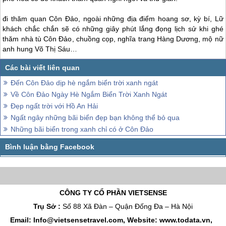
đi thăm quan
Côn Đảo
, ngoài những địa điểm hoang sơ, kỳ bí, Lữ
khách chắc chắn sẽ có những giây phút lắng đọng lịch sử khi ghé
thăm nhà tù
Côn Đảo
, chuồng cọp, nghĩa trang Hàng Dương, mộ nữ
anh hung Võ Thị Sáu…
Đến Côn Đảo dịp hè ngắm biển trời xanh ngát
Về Côn Đảo Ngày Hè Ngắm Biển Trời Xanh Ngát
Đẹp ngất trời với Hồ An Hải
Ngất ngây những bãi biển đẹp bạn không thể bỏ qua
Những bãi biển trong xanh chỉ có ở Côn Đảo
CÔNG TY CỔ PHẦN VIETSENSE
Trụ Sở :
Số 88 Xã Đàn – Quận Đống Đa – Hà Nội
Email: Info@vietsensetravel.com, Website: www.todata.vn,