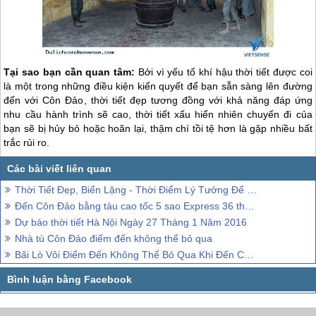
Tại sao bạn cần quan tâm:
Bởi vì yếu tố khí hậu thời tiết được coi
là một trong những điều kiện kiến quyết để bạn sẵn sàng lên đường
đến với
Côn Đảo
, thời tiết đẹp tương đồng với khả năng đáp ứng
nhu cầu hành trình sẽ cao, thời tiết xấu hiển nhiên chuyến đi của
bạn sẽ bị hủy bỏ hoặc hoãn lại, thậm chí tồi tệ hơn là gặp nhiều bất
trắc rủi ro.
Thời Tiết Đẹp, Biển Lặng - Thời Điểm Lý Tưởng Để Đi Chơi Côn Đảo Dịp Cuối Năm
Đến Côn Đảo bằng tàu cao tốc 5 sao Express 36 thời gian di chuyển chỉ còn một nửa.
Dự báo thời tiết Hà Nội Ngày 27 Tháng 1 Năm 2016
Nhà tù Côn Đảo điểm đến không thể bỏ qua
Bãi Lò Vôi Điểm Đến Không Thể Bỏ Qua Khi Đến Côn Đảo