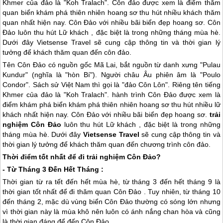
Khmer của đảo là "Koh Tralach". Côn đảo được xem là điểm thăm
quan biển khám phá thiên nhiên hoang sơ thu hút nhiều khách thăm
quan nhất hiện nay. Côn Đảo với nhiều bãi biển đẹp hoang sơ. Côn
Đảo luôn thu hút Lữ khách , đặc biệt là trong những tháng mùa hè.
Dưới đây Vietsense Travel sẽ cung cập thông tin và thời gian lý
tưởng để khách thăm quan đến côn đảo.
Tên
Côn Đảo
có nguồn gốc Mã Lai, bắt nguồn từ danh xưng "Pulau
Kundur" (nghĩa là "hòn Bí"). Người châu Âu phiên âm là "Poulo
Condor". Sách sử Việt Nam thì gọi là "đảo Côn Lôn". Riêng tên tiếng
Khmer của đảo là "Koh Tralach". hành trình
Côn Đảo
được xem là
điểm khám phá biển khám phá thiên nhiên hoang sơ thu hút nhiều lữ
khách nhất hiện nay.
Côn Đảo
với nhiều bãi biển đẹp hoang sơ.
trải
nghiệm
Côn Đảo
luôn thu hút Lữ khách , đặc biệt là trong những
tháng mùa hè. Dưới đây
Vietsense Travel
sẽ cung cập thông tin và
thời gian lý tưởng để khách thăm quan đến chương trình
côn đảo
.
Thời điểm tốt nhất để đi trải nghiệm
Côn Đảo
?
- Từ Tháng 3 Đến Hết Tháng :
Thời gian từ ra tết đến hết mùa hè, từ tháng 3 đến hết tháng 9 là
thời gian tốt nhất để đi thăm quan
Côn Đảo
. Tuy nhiên, từ tháng 10
đến tháng 2, mặc dù vùng biển
Côn Đảo
thường có sóng lớn nhưng
vì thời gian này là mùa khô nên luôn có ánh nắng chan hòa và cũng
là thời gian đáng để đến
Côn Đảo
.