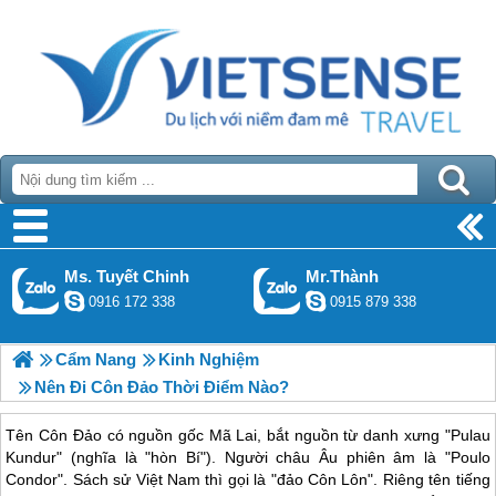
Ms. Tuyết Chinh
Mr.Thành
0916 172 338
0915 879 338
Cẩm Nang
Kinh Nghiệm
Nên Đi Côn Đảo Thời Điểm Nào?
Tên Côn Đảo có nguồn gốc Mã Lai, bắt nguồn từ danh xưng "Pulau
Kundur" (nghĩa là "hòn Bí"). Người châu Âu phiên âm là "Poulo
Condor". Sách sử Việt Nam thì gọi là "đảo Côn Lôn". Riêng tên tiếng