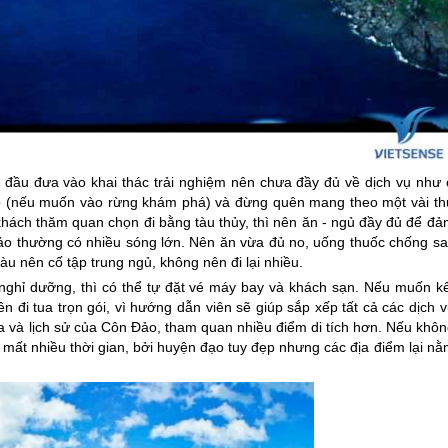
đầu đưa vào khai thác trải nghiệm nên chưa đầy đủ về dịch vụ như 
cổ (nếu muốn vào rừng khám phá) và đừng quên mang theo một vài th
 khách thăm quan chọn đi bằng tàu thủy, thì nên ăn - ngủ đầy đủ để đ
ảo
thường có nhiều sóng lớn. Nên ăn vừa đủ no, uống thuốc chống sa
àu nên cố tập trung ngủ, không nên đi lại nhiều.
nghỉ dưỡng, thì có thể tự đặt vé máy bay và khách sạn. Nếu muốn kế
ên đi tua trọn gói, vì hướng dẫn viên sẽ giúp sắp xếp tất cả các dịch 
a và lịch sử của
Côn Đảo
, tham quan nhiều điểm di tích hơn. Nếu khô
à mất nhiều thời gian, bởi huyện đạo tuy đẹp nhưng các địa điểm lại n