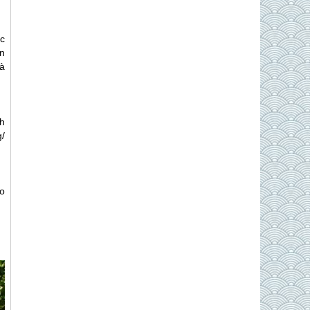
c
n
à
h
/
ho