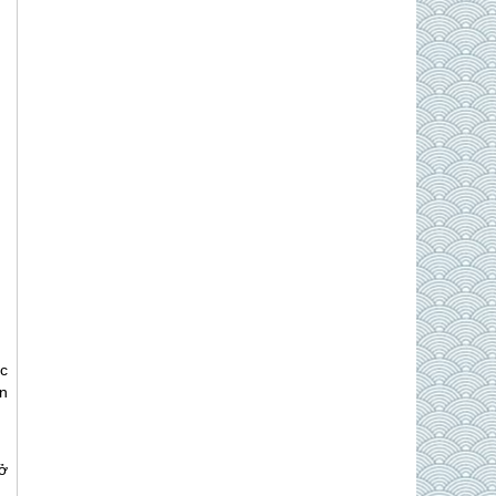
c
n
ở