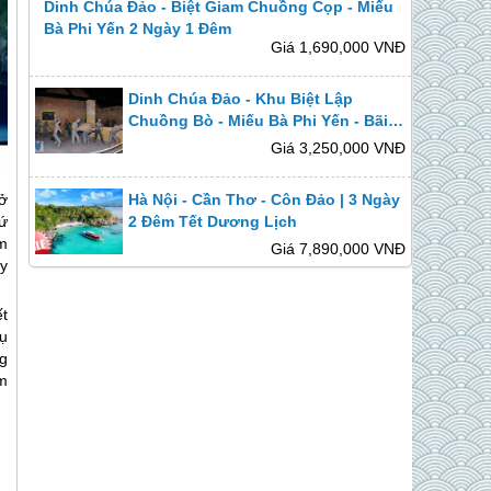
Dinh Chúa Đảo - Biệt Giam Chuồng Cọp - Miếu
Bà Phi Yến 2 Ngày 1 Đêm
Giá 1,690,000 VNĐ
Dinh Chúa Đảo - Khu Biệt Lập
Chuồng Bò - Miếu Bà Phi Yến - Bãi
Đầm Trầu | Free & Easy 2 Ngày 1
Giá 3,250,000 VNĐ
Đêm
ở
Hà Nội - Cần Thơ - Côn Đảo | 3 Ngày
ứ
2 Đêm Tết Dương Lịch
ảm
Giá 7,890,000 VNĐ
y
t
vụ
ng
ằm