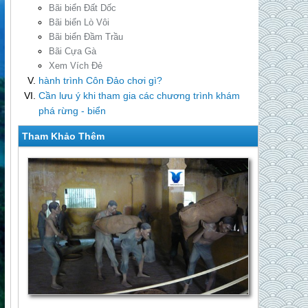
Bãi biển Đất Dốc
Bãi biển Lò Vôi
Bãi biển Đầm Trầu
Bãi Cựa Gà
Xem Vích Đẻ
hành trình Côn Đảo chơi gì?
Cần lưu ý khi tham gia các chương trình khám
phá rừng - biển
Tham Khảo Thêm