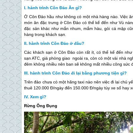
hành trình Côn Đảo Ăn gì?
Ở
Côn Đảo
hầu như không có một nhà hàng nào. Việc ăn 
món ăn đặc trưng ở
Côn Đảo
có thể kể đến như Vú nàn
đặc sản khác như mắn nhum, mắm hàu, gỏi cá mập cũng
hàng trong khách sạn.
hành trình Côn Đảo ở đâu?
Các khách sạn ở
Côn Đảo
còn rất ít, có thể kể đến nh
sạn ATC, giá phòng giao ngoài ra, còn có một vài nhà n
đêm không nhiều nên ban sẽ không mất nhiều công sức để
hành trình Côn Đảo đi lại bằng phương tiện gì?
Trên đảo chưa có một hãng taxi nào nên việc đi lại chủ y
thuê 120.000 Đ/ngày đến 150.000 Đ/ngày tùy xe số hay x
Xem gì?
Rừng Ông Đụng