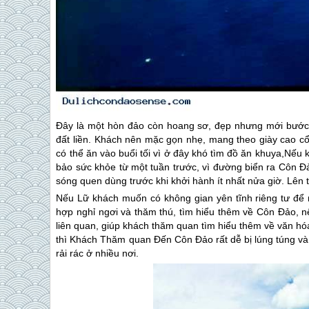
Đây là một hòn đảo còn hoang sơ, đẹp nhưng mới bước 
đất liền. Khách nên mặc gọn nhẹ, mang theo giày cao 
có thể ăn vào buổi tối vì ở đây khó tìm đồ ăn khuya,Nếu
bảo sức khỏe từ một tuần trước, vì đường biển ra
Côn Đ
sóng quen dùng trước khi khởi hành ít nhất nửa giờ. Lên t
Nếu Lữ khách muốn có không gian yên tĩnh riêng tư để 
hợp nghỉ ngơi và thăm thú, tìm hiểu thêm về
Côn Đảo
, n
liên quan, giúp khách thăm quan tìm hiểu thêm về văn hó
thì Khách Thăm quan Đến
Côn Đảo
rất dễ bị lúng túng v
rải rác ở nhiều nơi.