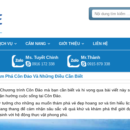
ỊCH VỤ
CẨM NANG
GIỚI THIỆU
LIÊN HỆ
Ms. Tuyết Chinh
Mr.Thành
0916 172 338
0915 879 338
m Phá Côn Đảo Và Những Điều Cần Biết
h Chương trình Côn Đảo mà bạn cần biết và hi vọng qua bài viết này s
 tận hưởng cuộc sống tại Côn Đảo.
ý tưởng cho những au muốn thám phá vẻ đẹp hoang sơ và tìm hiểu lịc
 lang thang để cảm nhận sâu sắc về quá khứ và khám phá thế giới đạ
inh với hệ động thực vật phong phú.