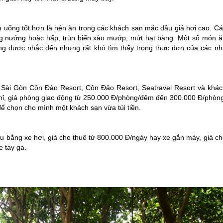
uống tốt hơn là nên ăn trong các khách sạn mặc dầu giá hơi cao. Cá
g nướng hoặc hấp, trùn biển xào mướp, mứt hạt bàng. Một số món ă
 được nhắc đến nhưng rất khó tìm thấy trong thực đơn của các nh
ư Sài Gòn
Côn Đảo
Resort,
Côn Đảo
Resort, Seatravel Resort và khác
ghỉ, giá phòng giao động từ 250.000 Đ/phòng/đêm đến 300.000 Đ/phòng
 chọn cho mình một khách sạn vừa túi tiền.
ếu bằng xe hơi, giá cho thuê từ 800.000 Đ/ngày hay xe gắn máy, giá c
e tay ga.