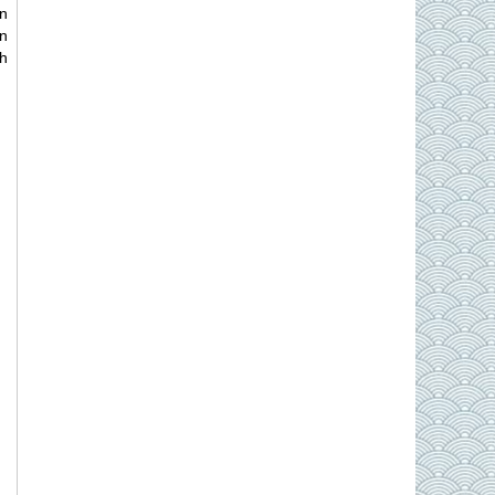
n
n
h