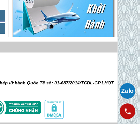
Bảng Giá Và Lịch Khởi Hành
Giá Liên hệ
Cảng Bến Đầm - Bãi Nhát - Chùa Núi
Một - Dinh Chúa Đảo - Miếu Bà Phi
 phép lữ hành Quốc Tế số: 01-687/2014/TCDL-GP LHQT
Yến - Miếu Cậu - Bãi Đầm Trầu | Từ
Giá 5,990,000 VNĐ
Hồ Chí Minh
Bảo Tàng Côn Đảo - Dinh Chúa Đảo
- Nghĩa Trang Hàng Dương - Chùa
Núi Một | 2 Ngày 1 Đêm Từ Hồ Chí
Giá 4,990,000 VNĐ
Minh