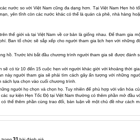
 các nước so với Việt Nam cũng đa dạng hơn. Tại Việt Nam Hẹn hò tố
 mạn, yên tĩnh còn các nước khác có thể là quán cà phê, nhà hàng hoặ
rên thế giới và tại Việt Nam về cơ bản là giống nhau. Để tham gia mộ
phí. Ban tổ chức sẽ sắp xếp cho người tham gia lịch hẹn với những đố
ồng hồ. Trước khi bắt đầu chương trình người tham gia sẽ được đánh s
 sẽ có từ 10 đến 15 cuộc hẹn với người khác giới với khoảng thời gia
an này người tham gia sẽ phải tìm cách gây ấn tượng với những ngườ
 sách lựa chọn vào cuối chương trình.
o những người họ chọn và chọn họ. Tuy nhiên để phù hợp với văn hóa c
nên các sự kiện Hẹn Tốc Độ tại Việt Nam thường có thêm phần mở đầu v
c có thể thêm phần cùng trao đổi, bàn luận về một chủ đề như cách m
6
31
bài đánh giá