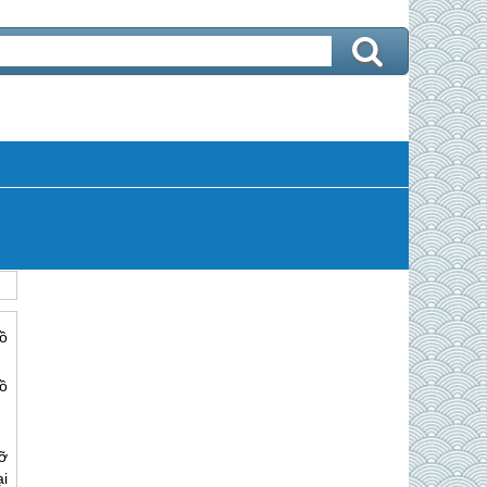
ồ
ồ
đỡ
i