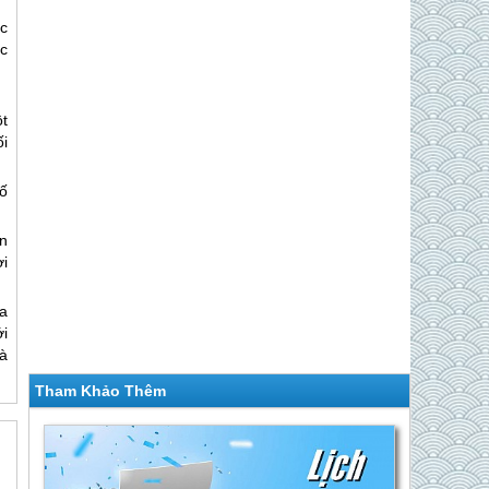
c
c
t
i
ố
n
i
ủa
ới
à
Tham Khảo Thêm