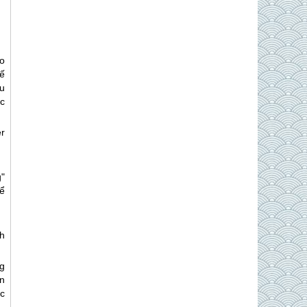
o
ế
u
c
r
"
để
h
g
n
ác