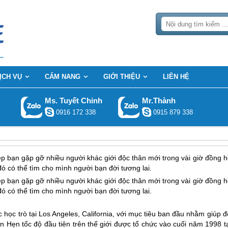
ỊCH VỤ
CẨM NANG
GIỚI THIỆU
LIÊN HỆ
Ms. Tuyết Chinh
Mr.Thành
0916 172 338
0915 879 338
p bạn gặp gỡ nhiều người khác giới độc thân mới trong vài giờ đồng h
 đó có thể tìm cho mình người bạn đời tương lai.
p bạn gặp gỡ nhiều người khác giới độc thân mới trong vài giờ đồng h
 đó có thể tìm cho mình người bạn đời tương lai.
học trò tại Los Angeles, California, với mục tiêu ban đầu nhằm giúp 
 Hẹn tốc độ đầu tiên trên thế giới được tổ chức vào cuối năm 1998 tạ