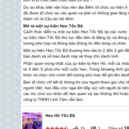
đơn vị tổ chức đều chọn buổi tối thứ 7.
Do sự khác biệt văn hóa nên địa điểm tổ chức sự kiện ở
độ được tổ chức tại các quán cà phê có không gian lãng
thậm chí là Câu lạc bộ đêm.
Mô tả một sự kiện Hẹn Tốc Độ
Cách thức diễn ra một sự kiện Hẹn Tốc Độ tại các nước t
sự kiện Hẹn Tốc Độ thủ tục đầu tiên là đăng ký và đóng 
tượng phù hợp và thông báo thông tin đến từng cá nhân.
Một sự kiện Hẹn Tốc Độ thường kéo dài từ 2 đến 3 giờ đ
báo danh và số báo danh này sẽ thay cho danh tính.
Phần quan trong nhất của sự kiện là Hẹn Hò, mỗi cá nhân
từ 3 đến 6 phút cho mỗi cuộc hẹn. Trong khoảng thời gi
khác và chọn cho mình đối tượng phù hợp để ghi lên danh
Ban tổ chức chỉ tiết lộ thông tin của người tham gia ch
người Việt, ban đầu còn ngại khi tiếp xúc với người lạ 
các trò chơi vui nhộn để làm quen và tạo không khí hoặ
công ty TNHH Linh Tâm vẫn làm.
Hẹn Hò Tốc Độ
1
15
1