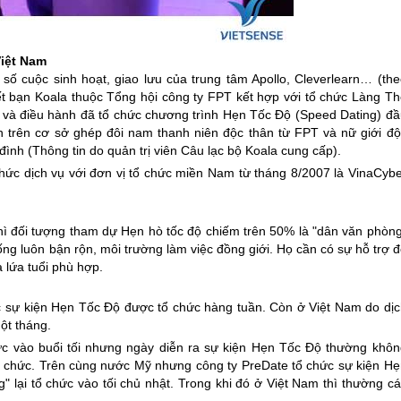
Việt Nam
ố cuộc sinh hoạt, giao lưu của trung tâm Apollo, Cleverlearn… (the
ết bạn Koala thuộc Tổng hội công ty FPT kết hợp với tổ chức Làng Th
ập và điều hành đã tổ chức chương trình Hẹn Tốc Độ (Speed Dating) đầ
n trên cơ sở ghép đôi nam thanh niên độc thân từ FPT và nữ giới độ
ình (Thông tin do quản trị viên Câu lạc bộ Koala cung cấp).
thức dịch vụ với đơn vị tổ chức miền Nam từ tháng 8/2007 là VinaCybe
ì đối tượng tham dự Hẹn hò tốc độ chiếm trên 50% là "dân văn phòng
ng luôn bận rộn, môi trường làm việc đồng giới. Họ cần có sự hỗ trợ 
à lứa tuổi phù hợp.
c sự kiện Hẹn Tốc Độ được tổ chức hàng tuần. Còn ở Việt Nam do dịc
ột tháng.
ức vào buổi tối nhưng ngày diễn ra sự kiện Hẹn Tốc Độ thường khôn
ổ chức. Trên cùng nước Mỹ nhưng công ty PreDate tổ chức sự kiện Hẹ
" lại tổ chức vào tối chủ nhật. Trong khi đó ở Việt Nam thì thường c