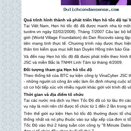
Quá trình hình thành và phát triển Hẹn hò tốc độ tại 
Tại Việt Nam, Hẹn hò tốc độ đã được manh nha từ một s
tuoitre.vn ngày 02/02/2008). Tháng 7/2007 Câu lạc bộ k
giới (World Village Foundation) do Dan Rocovits sáng l
tiên mang tính thực tế. Chương trình này được thực hiệ
thân tìm kiếm qua mục kết bạn Duyên Hồng trên báo Gia đ
Và đến nay Hẹn hò tốc độ đã được phát triển theo hình 
JSC và miền Bắc là TNHH Linh Tâm từ tháng 4/2009.
Đối tượng tham gia Hẹn hò tốc độ
Theo thống kê của BTC sự kiện công ty VinaCyber JSC th
- những người có công ăn việc làm ổn định nhưng cuộc số
có cơ hội tiếp xúc với nhiều người khác giới với trình độ v
Thời gian và địa điểm tổ chức
Tại các nước mà dịch vụ Hen Tốc Độ đã có từ lâu thì cá
vụ này là mới nên chỉ được tổ chức từ 1 đến 2 lần trong m
Trên thế giới sự kiện Hẹn hò tốc độ thường được tổ ch
thống nhất và nó phụ thuộc vào sự sắp xếp của đơn vị t
Tốc Độ vào thứ 2 hàng tuần còn công ty "8 Minute Dating