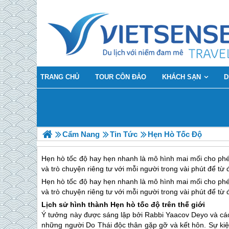
TRANG CHỦ
TOUR CÔN ĐẢO
KHÁCH SẠN
D
Cẩm Nang
Tin Tức
Hẹn Hò Tốc Độ
Hẹn hò tốc độ hay hẹn nhanh là mô hình mai mối cho phé
và trò chuyện riêng tư với mỗi người trong vài phút để từ
Hẹn hò tốc độ hay hẹn nhanh là mô hình mai mối cho phé
và trò chuyện riêng tư với mỗi người trong vài phút để từ
Lịch sử hình thành Hẹn hò tốc độ trên thế giới
Ý tưởng này được sáng lập bởi Rabbi Yaacov Deyo và các 
những người Do Thái độc thân gặp gỡ và kết hôn. Sự kiện