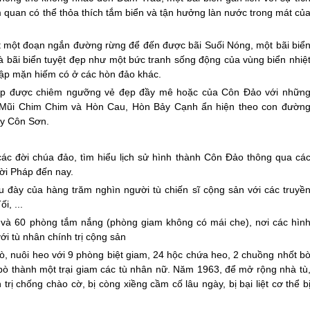
quan có thể thỏa thích tắm biển và tận hưởng làn nước trong mát củ
 một đoạn ngắn đường rừng để đến được bãi Suối Nóng, một bãi biể
là bãi biển tuyệt đẹp như một bức tranh sống động của vùng biển nhiệ
 ngập mặn hiếm có ở các hòn đảo khác.
dịp được chiêm ngưỡng vẻ đẹp đầy mê hoặc của
Côn Đảo
với nhữn
, Mũi Chim Chim và Hòn Cau, Hòn Bảy Cạnh ẩn hiện theo con đườn
bay Côn Sơn.
ác đời chúa đảo, tìm hiểu lịch sử hình thành
Côn Đảo
thông qua cá
thời Pháp đến nay.
 đày của hàng trăm nghìn người tù chiến sĩ cộng sản với các truyề
i, ...
à 60 phòng tắm nắng (phòng giam không có mái che), nơi các hìn
ới tù nhân chính trị cộng sản
bò, nuôi heo với 9 phòng biệt giam, 24 hộc chứa heo, 2 chuồng nhốt b
 thành một trại giam các tù nhân nữ. Năm 1963, để mở rộng nhà tù
ị chống chào cờ, bị còng xiềng cầm cố lâu ngày, bị bại liệt cơ thể b