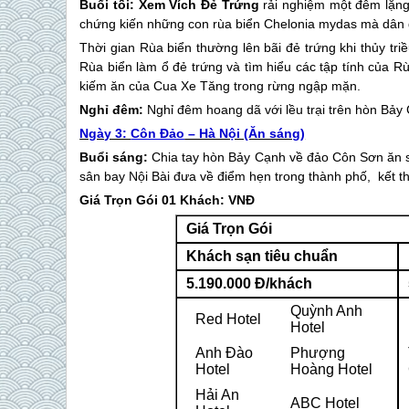
Buổi tối: Xem Vích Đẻ Trứng
rải nghiệm một đêm lặng
chứng kiến những con rùa biển Chelonia mydas mà dân gi
Thời gian Rùa biển thường lên bãi đẻ trứng khi thủy t
Rùa biển làm ổ đẻ trứng và tìm hiểu các tập tính của
kiếm ăn của Cua Xe Tăng trong rừng ngập mặn.
Nghỉ đêm:
Nghỉ đêm hoang dã với lều trại trên hòn Bảy
Ngày 3:
Côn Đảo
– Hà Nội (Ăn sáng)
Buổi sáng:
Chia tay hòn Bảy Cạnh về đảo Côn Sơn ăn sá
sân bay Nội Bài đưa về điểm hẹn trong thành phố, kết t
Giá Trọn Gói 01 Khách: VNĐ
Giá Trọn Gói
Khách sạn tiêu chuẩn
5.190.000 Đ/khách
Quỳnh Anh
Red Hotel
Hotel
Anh Đào
Phượng
Hotel
Hoàng Hotel
Hải An
ABC Hotel