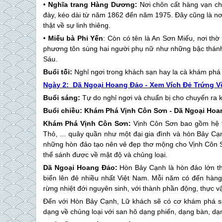
•
Nghĩa trang Hàng Dương:
Nơi chôn cất hàng vạn ch
đày, kéo dài từ năm 1862 đến năm 1975. Đây cũng là nơ
thật về sự linh thiêng.
•
Miếu bà Phi Yến
: Còn có tên là An Sơn Miếu, nơi th
phương tôn sùng hai người phụ nữ như những bậc thánh nữ
Sáu.
Buổi tối:
Nghỉ ngơi trong khách sạn hay la cà khám phá
Ngày 2: Dã Ngoại Hoang Đảo - Xem Vích Đẻ Trứng Về
Buổi sáng:
Tự do nghỉ ngơi và chuẩn bị cho chuyến ra 
Buổi chiều: Khám Phá Vịnh Côn Sơn - Dã Ngoại Ho
Khám Phá Vịnh Côn Sơn:
Vịnh Côn Sơn bao gồm hệ t
Thỏ, ... quây quần như một đại gia đình và hòn Bảy Cạn
những hòn đảo tạo nên vẻ đẹp thơ mộng cho Vịnh Côn Sơn
thể sánh được về mật độ và chủng loại.
Dã Ngoại Hoang Đảo:
Hòn Bảy Cạnh là hòn đảo lớn t
biển lên đẻ nhiều nhất Việt Nam. Mỗi năm có đến hàng
rừng nhiệt đới nguyên sinh, với thành phần động, thực v
Đến với Hòn Bảy Cạnh, Lữ khách sẽ có cơ khám phá si
dạng về chủng loại với san hô dạng phiến, dạng bàn, dạ