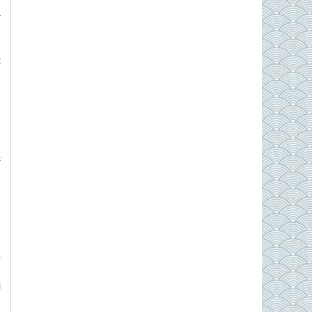
a
n
t
g
g
c
n
h
ò
,
ị