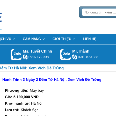
orary failure in name resolution in
[path]/index.php(8) : eval()'d code
on lin
daosense.com.json): failed to open stream: php_network_getaddresses: getadd
ỊCH VỤ
CẨM NANG
GIỚI THIỆU
LIÊN HỆ
Ms. Tuyết Chinh
Mr.Thành
0916 172 338
0915 879 338
 Đêm Từ Hà Nội: Xem Vích Đẻ Trứng
Hành Trình 3 Ngày 2 Đêm Từ Hà Nội: Xem Vích Đẻ Trứng
Phương tiện:
Máy bay
Giá:
5,190,000 VNĐ
Khởi hành từ:
Hà Nội
Lưu trú:
Khách Sạn