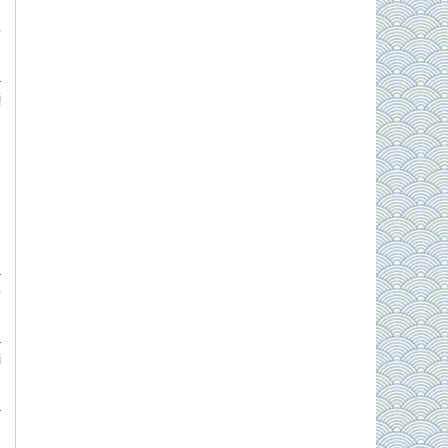
ù
ó
a
ị
n
à
ó
a
i
a