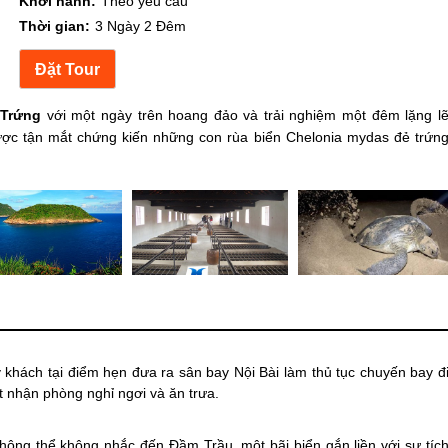
Khởi hành:
Theo yêu cầu
Thời gian:
3 Ngày 2 Đêm
 Trứng
với một ngày trên hoang đảo và trải nghiệm một đêm lặng l
ợc tận mắt chứng kiến những con rùa biển Chelonia mydas đẻ trứn
khách tại điểm hẹn đưa ra sân bay Nội Bài làm thủ tục chuyến bay đ
 nhận phòng nghỉ ngơi và ăn trưa.
hông thể không nhắc đến Đầm Trầu, một bãi biển gắn liền với sự tíc