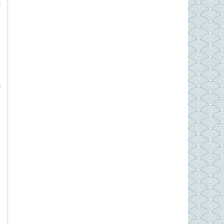
t
m
g
i