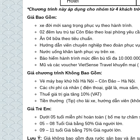
Hotel
*Chương trình này áp dụng cho nhóm từ 4 khách trở 
Giá Bao Gồm:
xe đời mới sang trọng phục vụ theo hành trình.
02 đêm lưu trú tại
Côn Đảo
theo loại phòng yêu cầ
Ăn 04 bữa theo tiêu chuẩn.
Hướng dẫn viên chuyên nghiệp theo đoàn phục vụ 
Nước uống khăn lạnh phục vụ trên xe.
Bảo hiểm hành trình mức đền bù tối đa 10.000.00
Mũ và các voucher VietSense Travel khuyến mại ( 
Gi
á chương trình Không Bao Gồm:
Vé máy bay khứ hồi Hà Nội –
Côn Đảo
– Hà Nội.
Các chi phí cá nhân ( điện thoại, giặt là, mua sắm,
Thuế giá trị gia tăng 10% (VAT)
Tiền thưởng (Tip) cho lái xe, hướng dẫn viên (khô
Giá Trẻ Em:
Dưới 05 tuổi miễn phí hoàn toàn ( bố mẹ tự chăm 
05 – 08 Tuổi Giá bằng 50% Giá người lớn.
09 – 11 tuổi Giá bằng 75% Giá người lớn.
Lưu Ý:
Giá không bao gồm đưa rước sân bay và ăn s