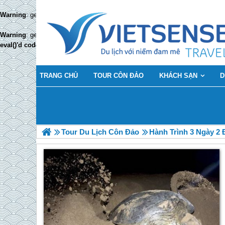
Warning
: get_headers(): php_network_getaddresses: getaddrinfo failed: Temp
Warning
: get_headers(https://todata.vn/online_manager/exe-online-dulichcon
eval()'d code
on line
426
TRANG CHỦ
TOUR CÔN ĐẢO
KHÁCH SẠN
D
Tour Du Lịch Côn Đảo
Hành Trình 3 Ngày 2