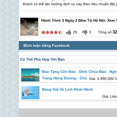
khách có thể tận hưởng dịch vụ này theo tiêu chuẩn đặ
Hành Trình 3 Ngày 2 Đêm Từ Hà Nội: Xem 
3
29
3
Có Thể Phù Hợp Với Bạn
Bảo Tàng Côn Đảo - Dinh Chúa Đảo - Ngh
Trang Hàng Dương - Chùa Núi Một | 2 Ngà
Giá: 4,990,000 
Đêm Từ Hồ Chí Minh
Bảng Giá Và Lịch Khởi Hành
Giá: Liê