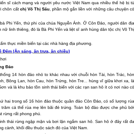
iến sĩ cách mạng và người yêu nước Việt Nam qua nhiều thế hệ bị t
i chôn cất
chị Võ Thị Sáu
, phần mộ gắn liền với những câu chuyện c
ờ bà Phi Yến, thứ phi của chúa Nguyễn Ánh. Ở
Côn Đảo
, người dân đị
 linh thiêng, đó là Bà Phi Yến và liệt sĩ anh hùng dân tộc chị Võ Th
 ẩm thực miền biển tại các nhà hàng địa phương.
 Đêm (Ăn sáng, ăn trưa, ăn chiều)
khơi
ang Đảo
hống 14 hòn đảo nhỏ to khác nhau với chuỗi hòn Tài, hòn Trác, hò
h, Bông Lan, hòn Cau, hòn Trứng, hòn Tre... hùng vĩ giữa khơi xa, l
 và là khu bảo tồn sinh thái biển với các rạn san hô ít có nơi nào c
hứ hai trong số 16 hòn đảo thuộc quần đảo
Côn Đảo
, có số lượng rù
 trăm cá thể rùa mẹ lên bãi đẻ trứng. Toàn bộ đảo được che phủ bở
ật rừng rất phong phú.
nh thái rừng ngập mặn và bơi lặn ngắm san hô. San hô ở đây rất đ
ng cành, khối đều thuộc sách đỏ của Việt Nam.