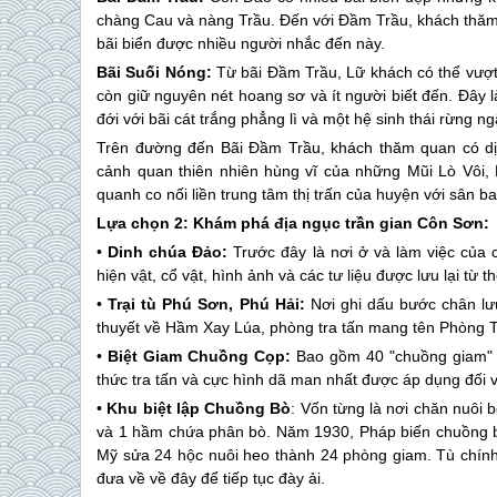
chàng Cau và nàng Trầu. Đến với Đầm Trầu, khách thăm 
bãi biển được nhiều người nhắc đến này.
Bãi Suối Nóng:
Từ bãi Đầm Trầu, Lữ khách có thể vượt
còn giữ nguyên nét hoang sơ và ít người biết đến. Đây 
đới với bãi cát trắng phẳng lì và một hệ sinh thái rừng
Trên đường đến Bãi Đầm Trầu, khách thăm quan có 
cảnh quan thiên nhiên hùng vĩ của những Mũi Lò Vôi
quanh co nối liền trung tâm thị trấn của huyện với sân 
Lựa chọn 2: Khám phá địa ngục trần gian Côn Sơn:
•
Dinh chúa Đảo:
Trước đây là nơi ở và làm việc của c
hiện vật, cổ vật, hình ảnh và các tư liệu được lưu lại từ 
•
Trại tù Phú Sơn, Phú Hải:
Nơi ghi dấu bước chân lưu
thuyết về Hầm Xay Lúa, phòng tra tấn mang tên Phòng Tố
•
Biệt Giam Chuồng Cọp:
Bao gồm 40 "chuồng giam" v
thức tra tấn và cực hình dã man nhất được áp dụng đối v
•
Khu biệt lập Chuồng Bò
: Vốn từng là nơi chăn nuôi 
và 1 hầm chứa phân bò. Năm 1930, Pháp biến chuồng bò
Mỹ sửa 24 hộc nuôi heo thành 24 phòng giam. Tù chính tr
đưa về về đây để tiếp tục đày ải.