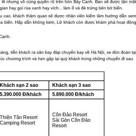
 lẽ nhưng vô cùng quyến rũ trên hòn Bảy Cạnh. Bạn sẽ được tận mắ
an hay gọi rùa xanh hay vích... làm ổ và đẻ trứng bên bờ biển.
riều cao. khách thăm quan sẽ được nhân viên kiểm lâm hướng dẫn xe
 Rùa biển. Hấp dẫn không kém, Lữ khách còn được khám phá hoạt độn
 Cạnh.
ng, tiễn khách ra sân bay đáp chuyến bay về Hà Nội, xe đón đoàn tạ
húc chương trình và hẹn gặp lại quý khách trong những chuyến đi sau
Khách sạn 2 sao
Khách sạn 3 sao
5.390.000 Đ/khách
5.890.000 Đ/khách
Côn Đảo
Resort
Thiện Tân Resort
Sài Gòn
Côn Đảo
Camping Resort
Resort