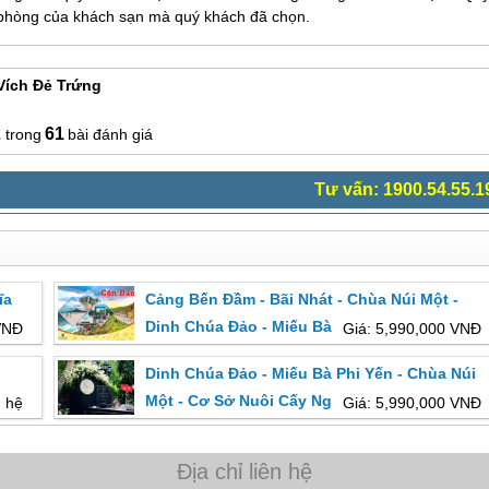
t phòng của khách sạn mà quý khách đã chọn.
Vích Đẻ Trứng
2
61
bài đánh giá
Tư vấn: 1900.54.55.1
ĩa
Cảng Bến Đầm - Bãi Nhát - Chùa Núi Một -
y 1
Dinh Chúa Đảo - Miếu Bà Phi Yến - Miếu Cậu -
VNĐ
Giá: 5,990,000 VNĐ
Bãi Đầm Trầu | Từ Hồ Chí Minh
Dinh Chúa Đảo - Miếu Bà Phi Yến - Chùa Núi
Một - Cơ Sở Nuôi Cấy Ngọc Trai | 2 Ngày 1
n hệ
Giá: 5,990,000 VNĐ
Đêm Khởi Hành Từ Hà Nội