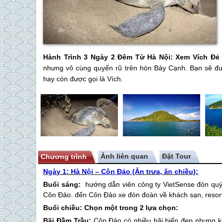
Hành Trình
3 Ngày 2 Đêm Từ Hà Nội: Xem Vích Đẻ
nhưng vô cùng quyến rũ trên hòn Bảy Cạnh. Bạn sẽ đư
hay còn được gọi là Vích.
Ảnh liên quan
Chương trình
Ngày 1: Hà Nội –
Côn Đảo
(Ăn trưa, ăn chiều):
Buổi sáng:
hướng dẫn viên công ty VietSense đón quý 
Côn Đảo
. đến
Côn Đảo
xe đón đoàn về khách sạn, resort
Buổi chiều: Chọn một trong 2 lựa chọn:
Bãi Đầm Trầu:
Côn Đảo
có nhiều bãi biển đẹp nhưng k