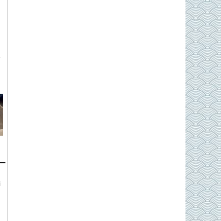
ẽ
g
i
h