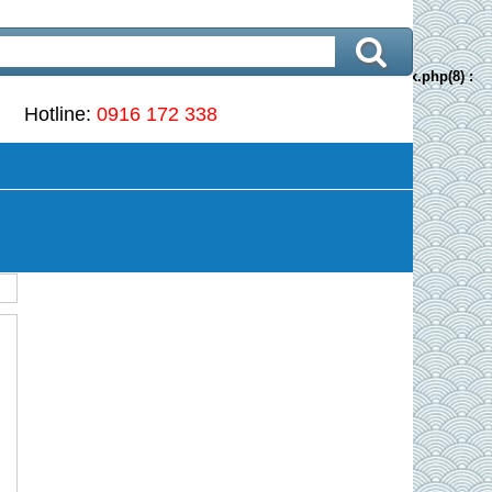
e
426
rinfo failed: Temporary failure in name resolution in
[path]/index.php(8) :
Hotline:
0916 172 338