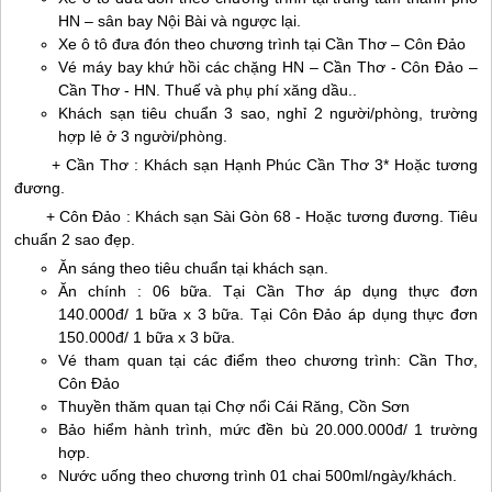
HN – sân bay Nội Bài và ngược lại.
Xe ô tô đưa đón theo chương trình tại Cần Thơ –
Côn Đảo
Vé máy bay khứ hồi các chặng HN – Cần Thơ -
Côn Đảo
–
Cần Thơ - HN. Thuế và phụ phí xăng dầu..
Khách sạn tiêu chuẩn 3 sao, nghỉ 2 người/phòng, trường
hợp lẻ ở 3 người/phòng.
+ Cần Thơ : Khách sạn Hạnh Phúc Cần Thơ 3* Hoặc tương
đương.
+
Côn Đảo
: Khách sạn Sài Gòn 68 - Hoặc tương đương. Tiêu
chuẩn 2 sao đẹp.
Ăn sáng theo tiêu chuẩn tại khách sạn.
Ăn chính : 06 bữa. Tại Cần Thơ áp dụng thực đơn
140.000đ/ 1 bữa x 3 bữa. Tại
Côn Đảo
áp dụng thực đơn
150.000đ/ 1 bữa x 3 bữa.
Vé tham quan tại các điểm theo chương trình: Cần Thơ,
Côn Đảo
Thuyền thăm quan tại Chợ nổi Cái Răng, Cồn Sơn
Bảo hiểm hành trình, mức đền bù 20.000.000đ/ 1 trường
hợp.
Nước uống theo chương trình 01 chai 500ml/ngày/khách.