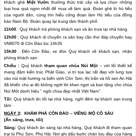
khách ghé
Miệt Vườn
thưởng thức trái cây và lựa chọn những
loại hoa quả ngon nhất để mua về làm quà. Đoàn ghé lò hủ tiếu
của người dân, cùng tìm hiểu công đoạn làm Hủ tiếu của đồng
bào Nam Bộ. Đoàn quay lại trung tâm thành phố.
11h00
: Quý khách trả phòng khách sạn và ăn trưa tại nhà hàng
12h00
: Quý khách di chuyển ra sân bay cần thơ đáp chuyến bay
VN8070 đi
Côn Đảo
lúc 14h35
15h30
: Đến
Côn Đảo
, xe đón Quý khách về khách sạn, nhận
phòng khách sạn.
Chiều :
Quý khách
tham quan chùa Núi Một
– với lối thiết kế
mang đậm kiến trúc Phật Giáo, vị trí tọa lạc rất đẹp với lung tựa
vào núi mặt hướng ra biển vịnh Côn Sơn, thị trấn và hồ sen An Hải
đã khiến cho ai đó không ngớt lời khen ngợi và ban tặng cho chùa
Núi Một danh hiệu “ ngôi chùa đẹp nhất Việt Nam”.
Tối:
Quý khách ăn tối tại nhà hàng, nghỉ đêm tại khách sạn trung
tâm.
NGÀY 3
: KHÁM PHÁ
CÔN ĐẢO
– VIẾNG MỘ CÔ SÁU
(Ăn sáng, trưa, tối)
Sáng:
Quý khách ăn sáng tại nhà hàng, Quý khách đi tham quan
trại tù Phú Sơn, Phú Hải: Nơi ghi dấu bước chân lưu đày của hàng