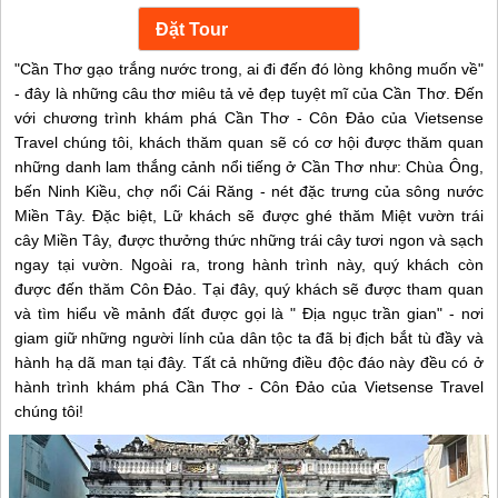
"Cần Thơ gạo trắng nước trong, ai đi đến đó lòng không muốn về"
- đây là những câu thơ miêu tả vẻ đẹp tuyệt mĩ của Cần Thơ. Đến
với chương trình khám phá Cần Thơ - Côn Đảo của Vietsense
Travel chúng tôi,
khách thăm quan sẽ có cơ hội được thăm quan
những danh lam thắng cảnh nổi tiếng ở Cần Thơ như: Chùa Ông,
bến Ninh Kiều, chợ nổi Cái Răng - nét đặc trưng của sông nước
Miền Tây. Đặc biệt, Lữ khách sẽ được ghé thăm Miệt vườn trái
cây Miền Tây, được thưởng thức những trái cây tươi ngon và sạch
ngay tại vườn. Ngoài ra, trong hành trình này, quý khách còn
được đến thăm Côn Đảo. Tại đây, quý khách sẽ được tham quan
và tìm hiểu về mảnh đất được gọi là " Địa ngục trần gian" - nơi
giam giữ những người lính của dân tộc ta đã bị địch bắt tù đầy và
hành hạ dã man tại đây. Tất cả những điều độc đáo này đều có ở
hành trình khám phá Cần Thơ - Côn Đảo của Vietsense Travel
chúng tôi!