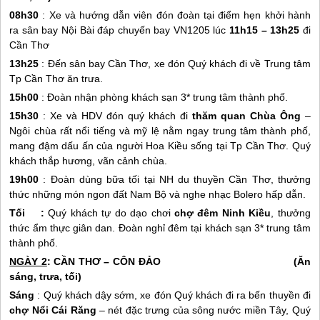
08h30
: Xe và hướng dẫn viên đón đoàn tại điểm hẹn khởi hành
ra sân bay Nội Bài đáp chuyến bay VN1205 lúc
11h15 – 13h25
đi
Cần Thơ
13h25
: Đến sân bay Cần Thơ, xe đón Quý khách đi về Trung tâm
Tp Cần Thơ ăn trưa.
15h00
: Đoàn nhận phòng khách sạn 3* trung tâm thành phố.
15h30
: Xe và HDV đón quý khách đi
thăm quan Chùa Ông
–
Ngôi chùa rất nổi tiếng và mỹ lệ nằm ngay trung tâm thành phố,
mang đậm dấu ấn của người Hoa Kiều sống tại Tp Cần Thơ. Quý
khách thắp hương, vãn cảnh chùa.
19h00
: Đoàn dùng bữa tối tại NH du thuyền Cần Thơ, thưởng
thức những món ngon đất Nam Bộ và nghe nhạc Bolero hấp dẫn.
Tối :
Quý khách tự do dạo chơi
chợ đêm Ninh Kiều
, thưởng
thức ẩm thực giân dan. Đoàn nghỉ đêm tại khách sạn 3* trung tâm
thành phố.
NGÀY 2
: CẦN THƠ –
CÔN ĐẢO
(Ăn
sáng, trưa, tối)
Sáng
: Quý khách dậy sớm, xe đón Quý khách đi ra bến thuyền đi
chợ Nổi Cái Răng
– nét đặc trưng của sông nước miền Tây, Quý