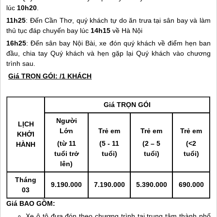
lúc
10h20
.
11h25
: Đến Cần Thơ, quý khách tự do ăn trưa tại sân bay và làm
thủ tục đáp chuyến bay lúc
14h15
về Hà Nội
16h25
: Đến sân bay Nội Bài, xe đón quý khách về điểm hẹn ban
đầu, chia tay Quý khách và hẹn gặp lại Quý khách vào chương
trình sau.
Giá TRỌN GÓI: /1 KHÁCH
Giá TRỌN GÓI
Người
LỊCH
Lớn
Trẻ em
Trẻ em
Trẻ em
KHỞI
(từ 11
(5 - 11
(2 – 5
(<2
HÀNH
tuổi trở
tuổi)
tuổi)
tuổi)
lên)
Tháng
9.190.000
7.190.000
5.390.000
690.000
03
Giá BAO GỒM:
Xe ô tô đưa đón theo chương trình tại trung tâm thành phố