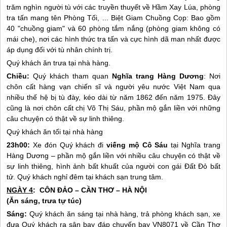
trăm nghìn người tù với các truyền thuyết về Hầm Xay Lúa, phòng
tra tấn mang tên Phòng Tối, ... Biệt Giam Chuồng Cọp: Bao gồm
40 "chuồng giam" và 60 phòng tắm nắng (phòng giam không có
mái che), nơi các hình thức tra tấn và cực hình dã man nhất được
áp dụng đối với tù nhân chính trị.
Quý khách ăn trưa tại nhà hàng.
Chiều:
Quý khách tham quan
Nghĩa trang Hàng Dương
: Nơi
chôn cất hàng vạn chiến sĩ và người yêu nước Việt Nam qua
nhiều thế hệ bị tù đày, kéo dài từ năm 1862 đến năm 1975. Đây
cũng là nơi chôn cất chị Võ Thị Sáu, phần mộ gắn liền với những
câu chuyện có thật về sự linh thiêng.
Quý khách ăn tối tại nhà hàng
23h00:
Xe đón Quý khách đi
viếng mộ Cô Sáu
tại Nghĩa trang
Hàng Dương – phần mộ gắn liền với nhiều câu chuyện có thật về
sự linh thiêng, hình ảnh bất khuất của người con gái Đất Đỏ bất
tử. Quý khách nghỉ đêm tại khách sạn trung tâm.
NGÀY 4
:
CÔN ĐẢO
– CẦN THƠ – HÀ NỘI
(Ăn sáng, trưa tự túc)
Sáng:
Quý khách ăn sáng tại nhà hàng, trả phòng khách sạn, xe
đưa Quý khách ra sân bay đáp chuyến bay VN8071 về Cần Thơ