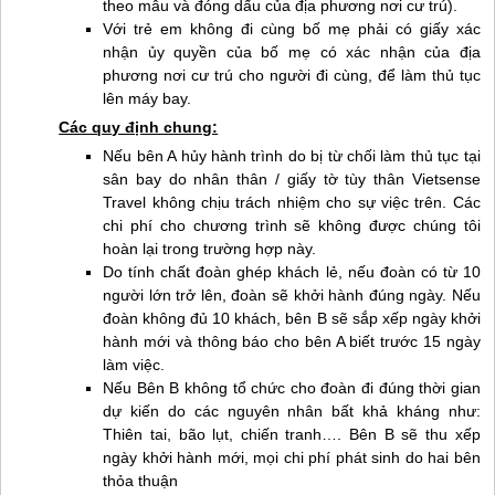
theo mẫu và đóng dấu của địa phương nơi cư trú).
Với trẻ em không đi cùng bố mẹ phải có giấy xác
nhận ủy quyền của bố mẹ có xác nhận của địa
phương nơi cư trú cho người đi cùng, để làm thủ tục
lên máy bay.
Các quy định chung:
Nếu bên A hủy hành trình do bị từ chối làm thủ tục tại
sân bay do nhân thân / giấy tờ tùy thân Vietsense
Travel không chịu trách nhiệm cho sự việc trên. Các
chi phí cho chương trình sẽ không được chúng tôi
hoàn lại trong trường hợp này.
Do tính chất đoàn ghép khách lẻ, nếu đoàn có từ 10
người lớn trở lên, đoàn sẽ khởi hành đúng ngày. Nếu
đoàn không đủ 10 khách, bên B sẽ sắp xếp ngày khởi
hành mới và thông báo cho bên A biết trước 15 ngày
làm việc.
Nếu Bên B không tổ chức cho đoàn đi đúng thời gian
dự kiến do các nguyên nhân bất khả kháng như:
Thiên tai, bão lụt, chiến tranh…. Bên B sẽ thu xếp
ngày khởi hành mới, mọi chi phí phát sinh do hai bên
thỏa thuận