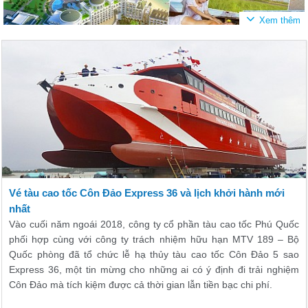
Chuyên cung cấp dịch vụ lữ hành Côn Đảo gồm vé máy bay, vé tàu cao
tốc, cho thuê xe ô tô, hướng dẫn viên tại Côn Đảo.
Vé tàu cao tốc Côn Đảo Express 36 và lịch khởi hành mới
nhất
Vào cuối năm ngoái 2018, công ty cổ phần tàu cao tốc Phú Quốc
phối hợp cùng với công ty trách nhiệm hữu hạn MTV 189 – Bộ
Quốc phòng đã tổ chức lễ hạ thủy tàu cao tốc Côn Đảo 5 sao
Express 36, một tin mừng cho những ai có ý định đi trải nghiệm
Côn Đảo mà tích kiệm được cả thời gian lẫn tiền bạc chi phí.