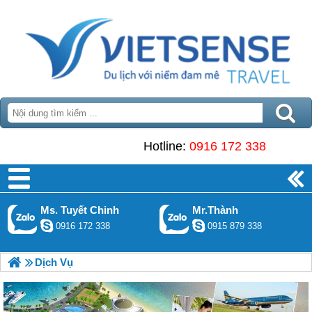
Hotline:
0916 172 338
Ms. Tuyết Chinh
Mr.Thành
0916 172 338
0915 879 338
Dịch Vụ