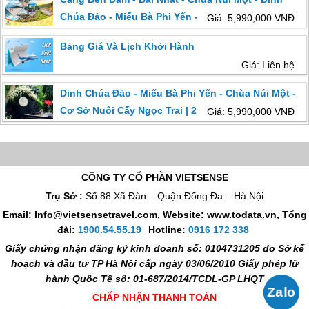
Chúa Đảo - Miếu Bà Phi Yến - Miếu Cậu - Bãi Đầm
Giá: 5,990,000 VNĐ
Trầu | Từ Hồ Chí Minh
Bảng Giá Và Lịch Khởi Hành
Giá: Liên hệ
Dinh Chúa Đảo - Miếu Bà Phi Yến - Chùa Núi Một -
Cơ Sở Nuôi Cấy Ngọc Trai | 2 Ngày 1 Đêm Khởi
Giá: 5,990,000 VNĐ
Hành Từ Hà Nội
CÔNG TY CỔ PHẦN VIETSENSE
Trụ Sở :
Số 88 Xã Đàn – Quận Đống Đa – Hà Nội
Email: Info@vietsensetravel.com, Website: www.todata.vn,
Tổng
đài:
1900.54.55.19
Hotline:
0916 172 338
Giấy chứng nhận đăng ký kinh doanh số: 0104731205 do Sở kế
hoạch và đầu tư TP Hà Nội cấp ngày 03/06/2010 Giấy phép lữ
hành Quốc Tế số: 01-687/2014/TCDL-GP LHQT
CHẤP NHẬN THANH TOÁN