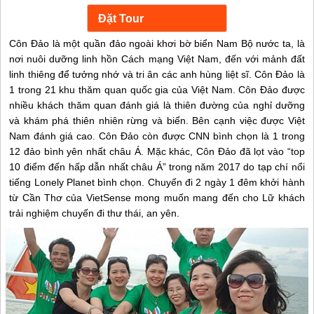
Côn Đảo là một quần đảo ngoài khơi bờ biển Nam Bộ nước ta, là
nơi nuôi dưỡng linh hồn Cách mạng Việt Nam, đến với mảnh đất
linh thiêng để tưởng nhớ và tri ân các anh hùng liệt sĩ. Côn Đảo là
1 trong 21 khu thăm quan quốc gia của Việt Nam. Côn Đảo được
nhiều khách thăm quan đánh giá là thiên đường của nghỉ dưỡng
và khám phá thiên nhiên rừng và biển. Bên cạnh việc được Việt
Nam đánh giá cao. Côn Đảo còn được CNN bình chọn là 1 trong
12 đảo bình yên nhất châu Á. Mặc khác, Côn Đảo đã lọt vào “top
10 điểm đến hấp dẫn nhất châu Á” trong năm 2017 do tạp chí nổi
tiếng Lonely Planet bình chọn. Chuyến đi 2 ngày 1 đêm khởi hành
từ Cần Thơ của VietSense mong muốn mang đến cho Lữ khách
trải nghiệm chuyến đi thư thái, an yên.