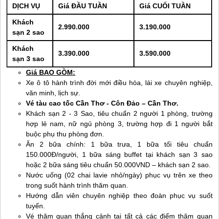
DỊCH VỤ
Giá ĐẦU TUẦN
Giá CUỐI TUẦN
Khách
2.990.000
3.190.000
sạn 2 sao
Khách
3.390.000
3.590.000
sạn 3 sao
Giá BAO GỒM:
Xe ô tô hành trình đời mới điều hòa, lái xe chuyên nghiệp,
văn minh, lịch sự.
Vé tàu cao tốc Cần Thơ -
Côn Đảo
– Cần Thơ.
Khách sạn 2 - 3 Sao, tiêu chuẩn 2 người 1 phòng, trường
hợp lẻ nam, nữ ngủ phòng 3, trường hợp đi 1 người bắt
buộc phụ thu phòng đơn.
Ăn 2 bữa chính: 1 bữa trưa, 1 bữa tối tiêu chuẩn
150.000Đ/người, 1 bữa sáng buffet tại khách sạn 3 sao
hoặc 2 bữa sáng tiêu chuẩn 50.000VND – khách sạn 2 sao.
Nước uống (02 chai lavie nhỏ/ngày) phục vụ trên xe theo
trong suốt hành trình thăm quan.
Hướng dẫn viên chuyên nghiệp theo đoàn phục vụ suốt
tuyến.
Vé thăm quan thắng cảnh tại tất cả các điểm thăm quan