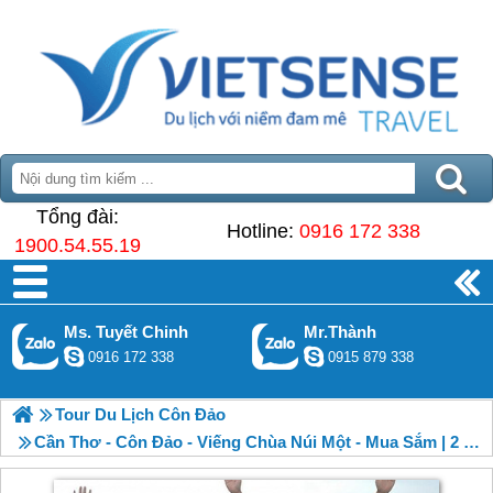
Tổng đài:
Hotline:
0916 172 338
1900.54.55.19
Ms. Tuyết Chinh
Mr.Thành
0916 172 338
0915 879 338
Tour Du Lịch Côn Đảo
Cần Thơ - Côn Đảo - Viếng Chùa Núi Một - Mua Sắm | 2 Ngày 1 Đêm Bằng Tàu Cao Tốc 5 Sao