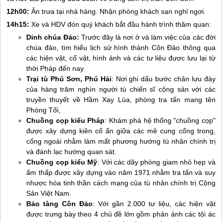
12h00:
Ăn trưa tại nhà hàng. Nhận phòng khách sạn nghỉ ngơi.
14h15:
Xe và HDV đón quý khách bắt đầu hành trình thăm quan:
Dinh chúa Đảo:
Trước đây là nơi ở và làm việc của các đời
chúa đảo, tìm hiểu lịch sử hình thành
Côn Đảo
thông qua
các hiện vật, cổ vật, hình ảnh và các tư liệu được lưu lại từ
thời Pháp đến nay.
Trại tù Phú Sơn, Phú Hải
: Nơi ghi dấu bước chân lưu đày
của hàng trăm nghìn người tù chiến sĩ cộng sản với các
truyền thuyết về Hầm Xay Lúa, phòng tra tấn mang tên
Phòng Tối,
Chuồng cọp kiểu Pháp
: Khám phá hệ thống "chuồng cọp"
được xây dựng kiên cố ẩn giữa các mê cung cổng trong,
cổng ngoài nhằm làm mất phương hướng tù nhân chính trị
và đánh lạc hướng quan sát.
Chuồng cọp kiểu Mỹ
: Với các dãy phòng giam nhỏ hẹp và
ẩm thấp được xây dựng vào năm 1971 nhằm tra tấn và suy
nhược hóa tinh thần cách mạng của tù nhân chính trị Cộng
Sản Việt Nam.
Bảo tàng
Côn Đảo
: Với gần 2.000 tư liệu, các hiện vật
được trưng bày theo 4 chủ đề lớn gồm phản ánh các tội ác