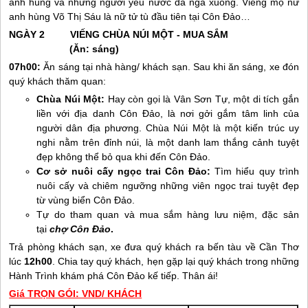
anh hùng và những người yêu nước đã ngã xuống. Viếng mộ nữ
anh hùng Võ Thị Sáu là nữ tử tù đầu tiên tại
Côn Đảo
…
NGÀY 2 VIẾNG CHÙA NÚI MỘT - MUA SẮM
(Ăn: sáng)
07h00:
Ăn sáng tại nhà hàng/ khách sạn. Sau khi ăn sáng, xe đón
quý khách thăm quan:
Chùa Núi Một:
Hay còn gọi là Vân Sơn Tự, một di tích gắn
liền với địa danh
Côn Đảo
, là nơi gởi gắm tâm linh của
người dân địa phương. Chùa Núi Một là một kiến trúc uy
nghi nằm trên đỉnh núi, là một danh lam thắng cảnh tuyệt
đẹp không thể bỏ qua khi đến
Côn Đảo
.
Cơ sở nuôi cấy ngọc trai
Côn Đảo
:
Tìm hiểu quy trình
nuôi cấy và chiêm ngưỡng những viên ngọc trai tuyệt đẹp
từ vùng biển
Côn Đảo
.
Tự do tham quan và mua sắm hàng lưu niệm, đặc sản
tại
chợ
Côn Đảo
.
Trả phòng khách sạn, xe đưa quý khách ra bến tàu về Cần Thơ
lúc
12h00
. Chia tay quý khách, hẹn gặp lại quý khách trong những
Hành Trình khám phá
Côn Đảo
kế tiếp. Thân ái!
Giá TRỌN GÓI: VND/ KHÁCH