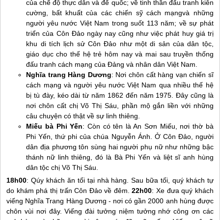
của chế độ thực dân và đế quốc; về tinh thần đấu tranh kiên
cường, bất khuất của các chiến sỹ cách mạngvà những
người yêu nước Việt Nam trong suốt 113 năm; về sự phát
triển của
Côn Đảo
ngày nay cũng như việc phát huy giá trị
khu di tích lịch sử
Côn Đảo
như một di sản của dân tộc,
giáo dục cho thế hệ trẻ hôm nay và mai sau truyền thống
đấu tranh cách mạng của Đảng và nhân dân Việt Nam.
Nghĩa trang Hàng Dương
: Nơi chôn cất hàng vạn chiến sĩ
cách mạng và người yêu nước Việt Nam qua nhiều thế hệ
bị tù đày, kéo dài từ năm 1862 đến năm 1975. Đây cũng là
nơi chôn cất chị Võ Thị Sáu, phần mộ gắn liền với những
câu chuyện có thật về sự linh thiêng.
Miếu bà Phi Yến
: Còn có tên là An Sơn Miếu, nơi thờ bà
Phi Yến, thứ phi của chúa Nguyễn Ánh. Ở
Côn Đảo
, người
dân địa phương tôn sùng hai người phụ nữ như những bậc
thánh nữ linh thiêng, đó là Bà Phi Yến và liệt sĩ anh hùng
dân tộc chị Võ Thị Sáu.
18h00
: Qúy khách ăn tối tại nhà hàng. Sau bữa tối, quý khách tự
do khám phá thị trấn
Côn Đảo
về đêm.
22h00
: Xe đưa quý khách
viếng Nghĩa Trang Hàng Dương - nơi có gần 2000 anh hùng được
chôn vùi nơi đây. Viếng đài tưởng niệm tưởng nhớ công ơn các