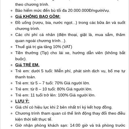
theo chương trình.
Bảo hiểm mức đển bù tối đa 20.000.000Đ/người/vụ.
Giá KHÔNG BAO GỒM:
Đồ uống (rượu, bia, nước ngọt...) trong các bữa ăn và suốt
chương trình.
Các chi phí cá nhân (điện thoại, giặt là, mua sắm, thăm
quan ngoài chương trình...).
Thuế giá trị gia tăng 10% (VAT)
Tiền thưởng (Tip) cho lái xe, hướng dẫn viên (không bắt
buộc).
Giá TRẺ EM.
Trẻ em: dưới 5 tuổi: Miễn phí, phát sinh dịch vụ, bố mẹ tự
thanh toán.
Trẻ em: từ 5 – 7 tuổi: 70% Giá người lớn.
Trẻ em: từ 8 – 10 tuổi: 80% Giá người lớn.
Trẻ em: 11 tuổi trở lên: 100% Giá người lớn.
LƯU Ý:
Giá chỉ có hiệu lực khi 2 bên nhất trí ký kết hợp đồng.
Chương trình tham quan có thể linh động thay đổi theo điều
kiện thời tiết thực tế.
Giờ nhận phòng khách sạn: 14:00 giờ và trả phòng trước