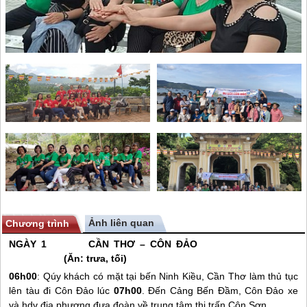
Ảnh liên quan
Chương trình
NGÀY 1 CẦN THƠ –
CÔN ĐẢO
(Ăn: trưa, tối)
06h00
: Qúy khách có mặt tại bến Ninh Kiều, Cần Thơ làm thủ tục
lên tàu đi
Côn Đảo
lúc
07h00
. Đến Cảng Bến Đầm,
Côn Đảo
xe
và hdv địa phương đưa đoàn về trung tâm thị trấn Côn Sơn.