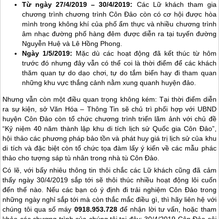
Từ ngày 27/4/2019 – 30/4/2019:
Các Lữ khách tham gia
chương trình chương trình
Côn Đảo
còn có cơ hội được hòa
mình trong không khí của phố ẩm thực và nhiều chương trình
âm nhạc đường phố hàng đêm được diễn ra tại tuyến đường
Nguyễn Huệ và Lê Hồng Phong.
Ngày 1/5/2019:
Mặc dù các hoạt động đã kết thúc từ hôm
trước đó nhưng đây vẫn có thể coi là thời điểm để các khách
thăm quan tự do dạo chơi, tự do tắm biển hay đi tham quan
những khu vực thắng cảnh nằm xung quanh huyện đảo.
Nhưng vẫn còn một điều quan trọng không kém: Tại thời điểm diễn
ra sự kiện, sở Văn Hóa – Thông Tin sẽ chủ trì phối hợp với UBND
huyện
Côn Đảo
còn tổ chức chương trình triển lãm ảnh với chủ đề
“Kỷ niệm 40 năm thành lập khu di tích lịch sử Quốc gia
Côn Đảo
”,
hội thảo các phương pháp bảo tồn và phát huy giá trị lịch sử của khu
di tích và đặc biệt còn tổ chức tọa đàm lấy ý kiến về các mẫu phác
thảo cho tượng sáp tù nhân trong nhà tù
Côn Đảo
.
Có lẽ, với bấy nhiêu thông tin thôi chắc các Lữ khách cũng đã cảm
thấy ngày 30/4/2019 sắp tới sẽ thôi thúc nhiều hoạt động lôi cuốn
đến thế nào. Nếu các bạn có ý định đi trải nghiệm
Côn Đảo
trong
những ngày nghỉ sắp tới mà còn thắc mắc điều gì, thì hãy liên hệ với
chúng tôi qua số máy
0918.953.728
để nhận lời tư vấn, hoặc tham
khảo các chương trình của chúng tôi tại đây: 30/4/2019
Côn Đảo
sôi