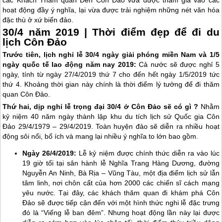
các Khách Thăm quan Đến Côn Đảo vừa được tham gia vào các
hoạt động đầy ý nghĩa, lại vừa được trải nghiệm những nét văn hóa
đặc thù ở xứ biển đảo.
30/4 năm 2019 | Thời điểm đẹp để đi du
lịch Côn Đảo
Trước tiên, lịch nghỉ lễ 30/4 ngày giải phóng miền Nam và 1/5
ngày quốc tế lao động năm nay 2019:
Cả nước sẽ được nghỉ 5
ngày, tính từ ngày 27/4/2019 thứ 7 cho đến hết ngày 1/5/2019 tức
thứ 4. Khoảng thời gian này chính là thời điểm lý tưởng để đi thăm
quan
Côn Đảo
.
Thứ hai, dịp nghỉ lễ trọng đại 30/4 ở
Côn Đảo
sẽ có gì ?
Nhằm
kỷ niệm 40 năm ngày thành lập khu du tích lịch sử Quốc gia
Côn
Đảo
29/4/1979 – 29/4/2019. Toàn huyện đảo sẽ diễn ra nhiều hoạt
động sôi nổi, bổ ích và mang lại nhiều ý nghĩa to lớn bao gồm.
Ngày 26/4/2019:
Lễ kỷ niệm được chính thức diễn ra vào lúc
19 giờ tối tại sân hành lễ Nghĩa Trang Hàng Dương, đường
Nguyễn An Ninh, Bà Rịa – Vũng Tàu, một địa điểm lịch sử lẫn
tâm linh, nơi chôn cất của hơn 2000 các chiến sĩ cách mạng
yêu nước. Tại đây, các khách thăm quan đi khám phá
Côn
Đảo
sẽ được tiếp cận đến với một hình thức nghi lễ đặc trưng
đó là “Viếng lễ ban đêm”. Nhưng hoạt động lần này lại được