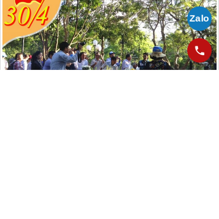
30 tháng 4 tới
Côn Đảo
thắp hương lên mộ các chiến sĩ yêu nước
CÔNG TY CỔ PHẦN VIETSENSE